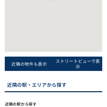
ビルコード：
172272
をお伝えいただくと
ストリートビューで表
スムーズにご案内できます
近隣の物件も表示
示
0120-620-213
平日 9:00〜18:00
近隣の駅・エリアから探す
電話でお問い合わせ
近隣の駅から探す