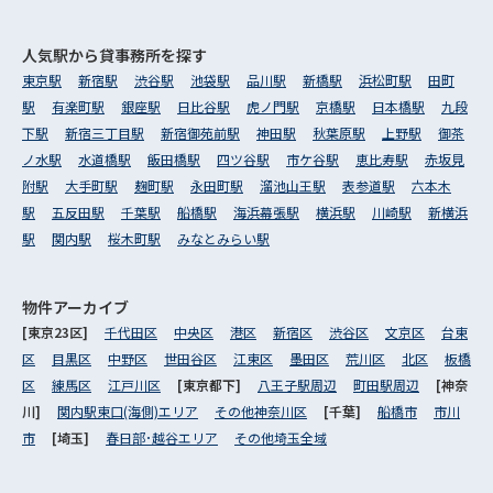
人気駅から
貸事務所を探す
東京駅
新宿駅
渋谷駅
池袋駅
品川駅
新橋駅
浜松町駅
田町
駅
有楽町駅
銀座駅
日比谷駅
虎ノ門駅
京橋駅
日本橋駅
九段
下駅
新宿三丁目駅
新宿御苑前駅
神田駅
秋葉原駅
上野駅
御茶
ノ水駅
水道橋駅
飯田橋駅
四ツ谷駅
市ケ谷駅
恵比寿駅
赤坂見
附駅
大手町駅
麹町駅
永田町駅
溜池山王駅
表参道駅
六本木
駅
五反田駅
千葉駅
船橋駅
海浜幕張駅
横浜駅
川崎駅
新横浜
駅
関内駅
桜木町駅
みなとみらい駅
物件アーカイブ
[東京23区]
千代田区
中央区
港区
新宿区
渋谷区
文京区
台東
区
目黒区
中野区
世田谷区
江東区
墨田区
荒川区
北区
板橋
区
練馬区
江戸川区
[東京都下]
八王子駅周辺
町田駅周辺
[神奈
川]
関内駅東口(海側)エリア
その他神奈川区
[千葉]
船橋市
市川
市
[埼玉]
春日部･越谷エリア
その他埼玉全域