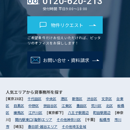
0120-620-213
受付時間 平日9:00～18:00
物件リクエスト
ご希望条件だけお伝えいただければ、ピッタ
リのオフィスをお探しします！
お問い合せ・資料請求
人気エリアから
貸事務所を探す
[東京23区]
千代田区
中央区
港区
新宿区
渋谷区
文京区
台東
区
目黒区
中野区
世田谷区
江東区
墨田区
荒川区
北区
板橋
区
練馬区
江戸川区
[東京都下]
八王子駅周辺
町田駅周辺
[神奈
川]
関内駅東口(海側)エリア
その他神奈川区
[千葉]
船橋市
市川
市
[埼玉]
春日部･越谷エリア
その他埼玉全域