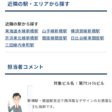
をお伝えいただくと
近隣の駅・エリアから探す
スムーズにご案内できます
0120-620-213
近隣の駅から探す
平日 9:00〜18:00
東海道本線新橋駅
山手線新橋駅
横須賀線新橋駅
京浜東北線新橋駅
銀座線銀座駅
日比谷線東銀座駅
三田線内幸町駅
電話でお問い合わせ
フォームでお問い合わせ
担当者コメント
対象ビル名：第7ｾﾝﾄﾗﾙビル
新橋駅・銀座駅至近で西洋風なデザインのお洒落な
認性も抜群です。