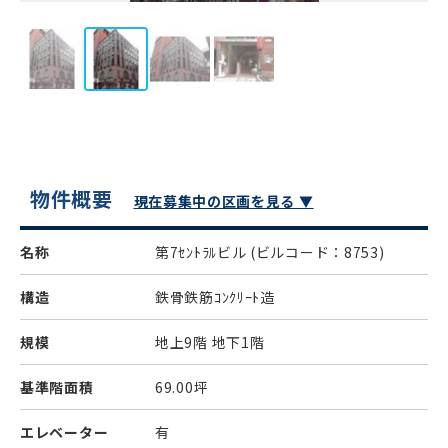
物件概要
現在募集中の区画を見る ▼
名称
第7ｾﾝﾄﾗﾙビル
(ビルコード：8753)
構造
鉄骨鉄筋ｺﾝｸﾘｰﾄ造
規模
地上9階 地下1階
基準階面積
69.00坪
エレベーター
有