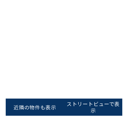
ストリートビューで表
近隣の物件も表示
示
ビルコード：
172272