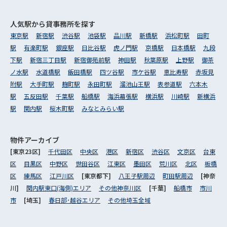
人気駅から
貸事務所を探す
東京駅
新宿駅
渋谷駅
池袋駅
品川駅
新橋駅
浜松町駅
田町
駅
有楽町駅
銀座駅
日比谷駅
虎ノ門駅
京橋駅
日本橋駅
九段
下駅
新宿三丁目駅
新宿御苑前駅
神田駅
秋葉原駅
上野駅
御茶
ノ水駅
水道橋駅
飯田橋駅
四ツ谷駅
市ケ谷駅
恵比寿駅
赤坂見
附駅
大手町駅
麹町駅
永田町駅
溜池山王駅
表参道駅
六本木
駅
五反田駅
千葉駅
船橋駅
海浜幕張駅
横浜駅
川崎駅
新横浜
駅
関内駅
桜木町駅
みなとみらい駅
物件アーカイブ
[東京23区]
千代田区
中央区
港区
新宿区
渋谷区
文京区
台東
区
目黒区
中野区
世田谷区
江東区
墨田区
荒川区
北区
板橋
区
練馬区
江戸川区
[東京都下]
八王子駅周辺
町田駅周辺
[神奈
川]
関内駅東口(海側)エリア
その他神奈川区
[千葉]
船橋市
市川
市
[埼玉]
春日部･越谷エリア
その他埼玉全域