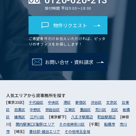
0120-620-213
受付時間 平日9:00～18:00
物件リクエスト
ご希望条件だけお伝えいただければ、ピッタ
リのオフィスをお探しします！
お問い合せ・資料請求
人気エリアから
貸事務所を探す
[東京23区]
千代田区
中央区
港区
新宿区
渋谷区
文京区
台東
区
目黒区
中野区
世田谷区
江東区
墨田区
荒川区
北区
板橋
区
練馬区
江戸川区
[東京都下]
八王子駅周辺
町田駅周辺
[神奈
川]
関内駅東口(海側)エリア
その他神奈川区
[千葉]
船橋市
市川
市
[埼玉]
春日部･越谷エリア
その他埼玉全域