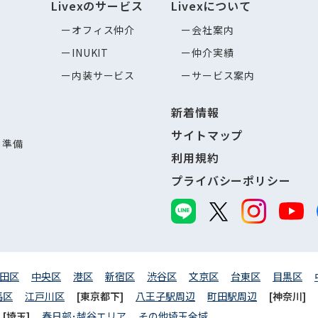
Livexのサービス
Livexについて
オフィス仲介
会社案内
INUKIT
仲介実績
内装サービス
サービス案内
新着情報
サイトマップ
し準備
利用規約
プライバシーポリシー
田区
中央区
港区
新宿区
渋谷区
文京区
台東区
目黒区
馬区
江戸川区
[東京都下]
八王子駅周辺
町田駅周辺
[神奈川]
[埼玉]
春日部･越谷エリア
その他埼玉全域