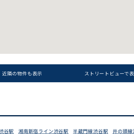
をお伝えいただくと
ビルコード：
172272
スムーズにご案内できます
0120-620-213
近隣の物件も表示
ストリートビューで
平日 9:00〜18:00
渋谷駅
湘南新宿ライン渋谷駅
半蔵門線渋谷駅
井の頭線