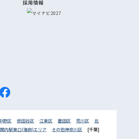
採用情報
中野区
世田谷区
江東区
墨田区
荒川区
北
関内駅東口(海側)エリア
その他神奈川区
[千葉]