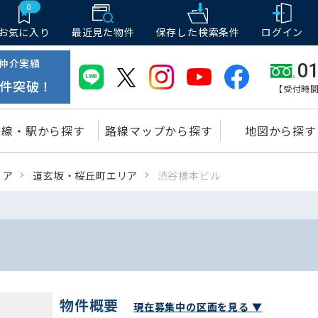
0
お気に入り
最近見た物件
保存した
検索条件
ログイン
仲介実績
01
件突破！
【受付時間
路線・駅から探す
路線マップから探す
地図から探す
リア
道玄坂・桜丘町エリア
渋谷橋本ビル
物件概要
現在募集中の区画を見る ▼