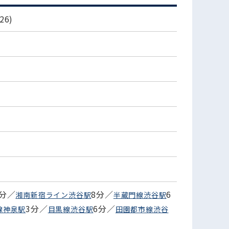
6)
8分／
8分／
6
湘南新宿ライン渋谷駅
半蔵門線渋谷駅
3分／
6分／
線神泉駅
目黒線渋谷駅
田園都市線渋谷