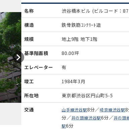
名称
渋谷橋本ビル
(ビルコード：872
構造
鉄骨鉄筋ｺﾝｸﾘｰﾄ造
規模
地上9階 地下1階
基準階面積
80.00坪
エレベーター
有
竣工
1984年3月
所在地
東京都渋谷区円山町5-5
交通
8分／
山手線渋谷駅
埼京線渋谷駅
分／
6分／
井の頭線渋谷駅
井の頭
6分
駅