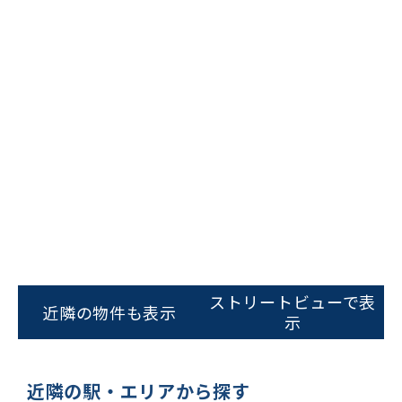
ビルコード：
172272
をお伝えいただくと
スムーズにご案内できます
ストリートビューで表
近隣の物件も表示
0120-620-213
示
平日 9:00〜18:00
近隣の駅・エリアから探す