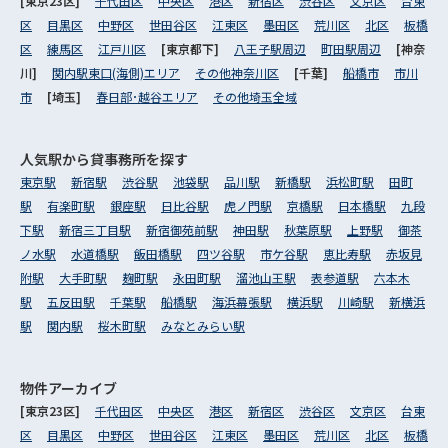
[東京23区]
千代田区
中央区
港区
新宿区
渋谷区
文京区
台東
区
目黒区
中野区
世田谷区
江東区
墨田区
荒川区
北区
板橋
区
練馬区
江戸川区
[東京都下]
八王子駅周辺
町田駅周辺
[神奈
川]
関内駅東口(海側)エリア
その他神奈川区
[千葉]
船橋市
市川
市
[埼玉]
春日部･越谷エリア
その他埼玉全域
人気駅から
貸事務所を探す
東京駅
新宿駅
渋谷駅
池袋駅
品川駅
新橋駅
浜松町駅
田町
駅
有楽町駅
銀座駅
日比谷駅
虎ノ門駅
京橋駅
日本橋駅
九段
下駅
新宿三丁目駅
新宿御苑前駅
神田駅
秋葉原駅
上野駅
御茶
ノ水駅
水道橋駅
飯田橋駅
四ツ谷駅
市ケ谷駅
恵比寿駅
赤坂見
附駅
大手町駅
麹町駅
永田町駅
溜池山王駅
表参道駅
六本木
駅
五反田駅
千葉駅
船橋駅
海浜幕張駅
横浜駅
川崎駅
新横浜
駅
関内駅
桜木町駅
みなとみらい駅
物件アーカイブ
[東京23区]
千代田区
中央区
港区
新宿区
渋谷区
文京区
台東
区
目黒区
中野区
世田谷区
江東区
墨田区
荒川区
北区
板橋