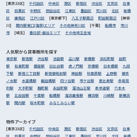
[東京23区]
千代田区
中央区
港区
新宿区
渋谷区
文京区
台東
区
目黒区
中野区
世田谷区
江東区
墨田区
荒川区
北区
板橋
区
練馬区
江戸川区
[東京都下]
八王子駅周辺
町田駅周辺
[神奈
川]
関内駅東口(海側)エリア
その他神奈川区
[千葉]
船橋市
市川
市
[埼玉]
春日部･越谷エリア
その他埼玉全域
人気駅から
貸事務所を探す
東京駅
新宿駅
渋谷駅
池袋駅
品川駅
新橋駅
浜松町駅
田町
駅
有楽町駅
銀座駅
日比谷駅
虎ノ門駅
京橋駅
日本橋駅
九段
下駅
新宿三丁目駅
新宿御苑前駅
神田駅
秋葉原駅
上野駅
御茶
ノ水駅
水道橋駅
飯田橋駅
四ツ谷駅
市ケ谷駅
恵比寿駅
赤坂見
附駅
大手町駅
麹町駅
永田町駅
溜池山王駅
表参道駅
六本木
駅
五反田駅
千葉駅
船橋駅
海浜幕張駅
横浜駅
川崎駅
新横浜
駅
関内駅
桜木町駅
みなとみらい駅
物件アーカイブ
[東京23区]
千代田区
中央区
港区
新宿区
渋谷区
文京区
台東
区
目黒区
中野区
世田谷区
江東区
墨田区
荒川区
北区
板橋