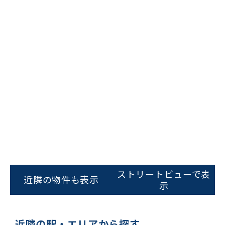
ビルコード：
172272
をお伝えいただくと
スムーズにご案内できます
ストリートビューで表
近隣の物件も表示
0120-620-213
示
平日 9:00〜18:00
近隣の駅・エリアから探す