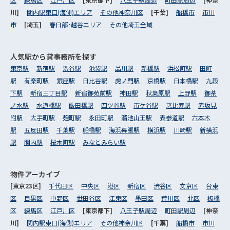
川]
関内駅東口(海側)エリア
その他神奈川区
[千葉]
船橋市
市川
市
[埼玉]
春日部･越谷エリア
その他埼玉全域
人気駅から
貸事務所を探す
東京駅
新宿駅
渋谷駅
池袋駅
品川駅
新橋駅
浜松町駅
田町
駅
有楽町駅
銀座駅
日比谷駅
虎ノ門駅
京橋駅
日本橋駅
九段
下駅
新宿三丁目駅
新宿御苑前駅
神田駅
秋葉原駅
上野駅
御茶
ノ水駅
水道橋駅
飯田橋駅
四ツ谷駅
市ケ谷駅
恵比寿駅
赤坂見
附駅
大手町駅
麹町駅
永田町駅
溜池山王駅
表参道駅
六本木
駅
五反田駅
千葉駅
船橋駅
海浜幕張駅
横浜駅
川崎駅
新横浜
駅
関内駅
桜木町駅
みなとみらい駅
物件アーカイブ
[東京23区]
千代田区
中央区
港区
新宿区
渋谷区
文京区
台東
区
目黒区
中野区
世田谷区
江東区
墨田区
荒川区
北区
板橋
区
練馬区
江戸川区
[東京都下]
八王子駅周辺
町田駅周辺
[神奈
川]
関内駅東口(海側)エリア
その他神奈川区
[千葉]
船橋市
市川