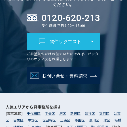
ください。
0120-620-213
受付時間 平日9:00～18:00
物件リクエスト
ご希望条件だけお伝えいただければ、ピッタ
リのオフィスをお探しします！
お問い合せ・資料請求
人気エリアから
貸事務所を探す
[東京23区]
千代田区
中央区
港区
新宿区
渋谷区
文京区
台東
区
目黒区
中野区
世田谷区
江東区
墨田区
荒川区
北区
板橋
区
練馬区
江戸川区
[東京都下]
八王子駅周辺
町田駅周辺
[神奈