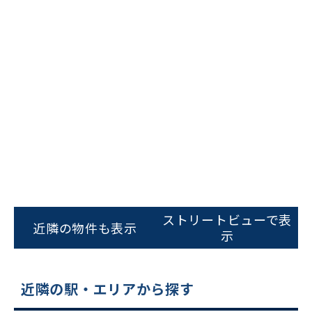
ビルコード：
172272
をお伝えいただくと
スムーズにご案内できます
ストリートビューで表
近隣の物件も表示
0120-620-213
示
平日 9:00〜18:00
近隣の駅・エリアから探す
電話でお問い合わせ