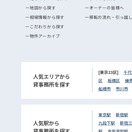
地図から探す
オーナーの皆様へ
相場情報から探す
移転の流れ・引っ越
こだわりから探す
物件アーカイブ
[東京23区]
千代
人気エリアから
区
板橋区
練
貸事務所を探す
船橋市
市川市
東京駅
新宿駅
人気駅から
九段下駅
新宿
貸事務所を探す
駅
赤坂見附駅