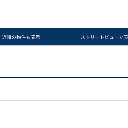
をお伝えいただくと
ビルコード：
172272
スムーズにご案内できます
近隣の物件も表示
ストリートビューで
0120-620-213
平日 9:00〜18:00