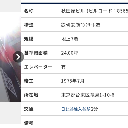
名称
秋田屋ビル
(ビルコード：8565
構造
鉄骨鉄筋ｺﾝｸﾘｰﾄ造
規模
地上7階
基準階面積
24.00坪
エレベーター
有
竣工
1975年7月
所在地
東京都台東区竜泉1-10-6
交通
2分
日比谷線入谷駅
備考