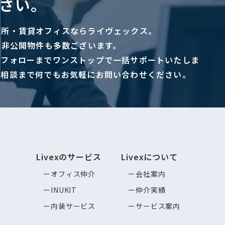
さい。
務所・賃貸オフィスならライヴェックス。
に非公開物件も多数ございます。
ーフォローまでワンストップで一括サポートいたしま
ご相談まで何でもお気軽にお問い合わせください。
Livexのサービス
Livexについて
オフィス仲介
会社案内
INUKIT
仲介実績
内装サービス
サービス案内