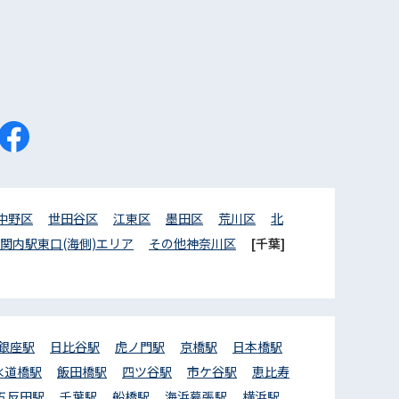
中野区
世田谷区
江東区
墨田区
荒川区
北
関内駅東口(海側)エリア
その他神奈川区
[千葉]
銀座駅
日比谷駅
虎ノ門駅
京橋駅
日本橋駅
水道橋駅
飯田橋駅
四ツ谷駅
市ケ谷駅
恵比寿
五反田駅
千葉駅
船橋駅
海浜幕張駅
横浜駅