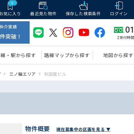
0
お気に入り
最近見た物件
保存した
検索条件
ログイン
仲介実績
01
件突破！
【受付時間
路線・駅から探す
路線マップから探す
地図から探す
ア
三ノ輪エリア
秋田屋ビル
物件概要
現在募集中の区画を見る ▼