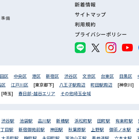
新着情報
サイトマップ
し準備
利用規約
プライバシーポリシー
田区
中央区
港区
新宿区
渋谷区
文京区
台東区
目黒区
馬区
江戸川区
[東京都下]
八王子駅周辺
町田駅周辺
[神奈川]
[埼玉]
春日部･越谷エリア
その他埼玉全域
渋谷駅
池袋駅
品川駅
新橋駅
浜松町駅
田町駅
有楽町駅
三丁目駅
新宿御苑前駅
神田駅
秋葉原駅
上野駅
御茶ノ水駅
大手町駅
麹町駅
永田町駅
溜池山王駅
表参道駅
六本木駅