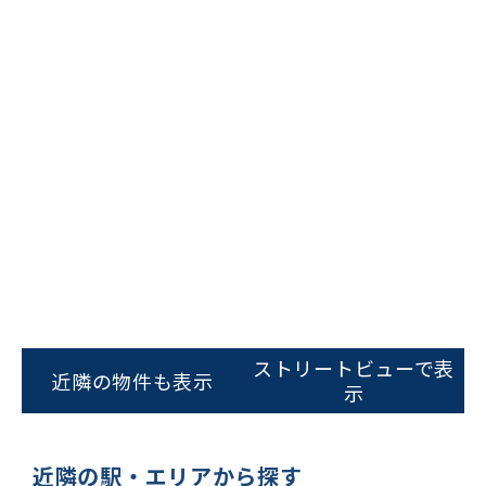
ビルコード：
172272
をお伝えいただくと
スムーズにご案内できます
ストリートビューで表
近隣の物件も表示
示
0120-620-213
平日 9:00〜18:00
近隣の駅・エリアから探す