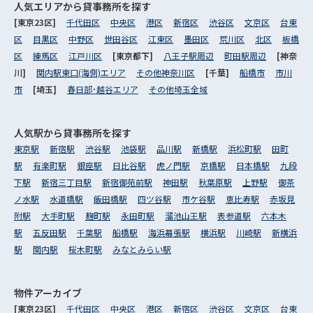
人気エリアから
貸事務所を探す
[東京23区]
千代田区
中央区
港区
新宿区
渋谷区
文京区
台東
区
目黒区
中野区
世田谷区
江東区
墨田区
荒川区
北区
板橋
区
練馬区
江戸川区
[東京都下]
八王子駅周辺
町田駅周辺
[神奈
川]
関内駅東口(海側)エリア
その他神奈川区
[千葉]
船橋市
市川
市
[埼玉]
春日部･越谷エリア
その他埼玉全域
人気駅から
貸事務所を探す
東京駅
新宿駅
渋谷駅
池袋駅
品川駅
新橋駅
浜松町駅
田町
駅
有楽町駅
銀座駅
日比谷駅
虎ノ門駅
京橋駅
日本橋駅
九段
下駅
新宿三丁目駅
新宿御苑前駅
神田駅
秋葉原駅
上野駅
御茶
ノ水駅
水道橋駅
飯田橋駅
四ツ谷駅
市ケ谷駅
恵比寿駅
赤坂見
附駅
大手町駅
麹町駅
永田町駅
溜池山王駅
表参道駅
六本木
駅
五反田駅
千葉駅
船橋駅
海浜幕張駅
横浜駅
川崎駅
新横浜
駅
関内駅
桜木町駅
みなとみらい駅
物件アーカイブ
[東京23区]
千代田区
中央区
港区
新宿区
渋谷区
文京区
台東