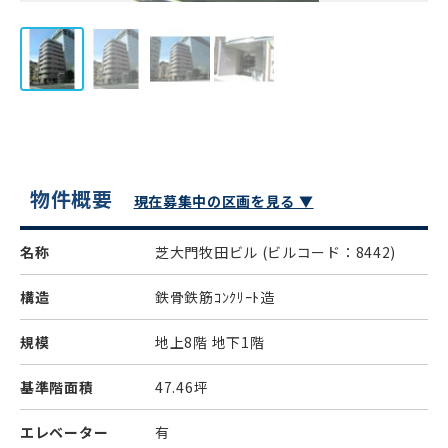
物件概要
現在募集中の区画を見る ▼
名称
芝大門牧田ビル
(ビルコード：8442)
構造
鉄骨鉄筋ｺﾝｸﾘｰﾄ造
規模
地上8階 地下1階
基準階面積
47.46坪
エレベーター
有