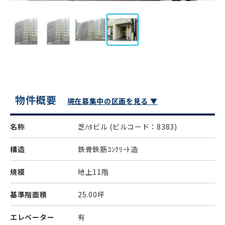
物件概要
現在募集中の区画を見る ▼
名称
芝ﾊﾀビル
(ビルコード：8383)
構造
鉄骨鉄筋ｺﾝｸﾘｰﾄ造
規模
地上11階
基準階面積
25.00坪
エレベーター
有