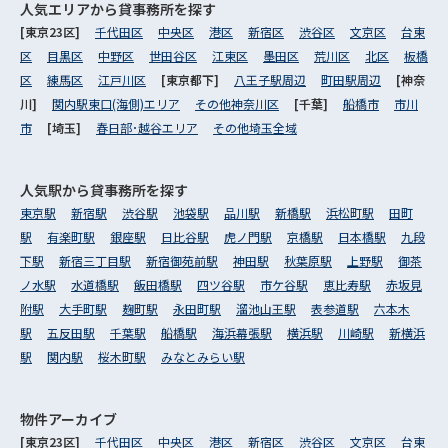
人気エリアから
貸事務所を探す
[東京23区]
千代田区
中央区
港区
新宿区
渋谷区
文京区
台東
区
目黒区
中野区
世田谷区
江東区
墨田区
荒川区
北区
板橋
区
練馬区
江戸川区
[東京都下]
八王子駅周辺
町田駅周辺
[神奈
川]
関内駅東口(海側)エリア
その他神奈川区
[千葉]
船橋市
市川
市
[埼玉]
春日部･越谷エリア
その他埼玉全域
人気駅から
貸事務所を探す
東京駅
新宿駅
渋谷駅
池袋駅
品川駅
新橋駅
浜松町駅
田町
駅
有楽町駅
銀座駅
日比谷駅
虎ノ門駅
京橋駅
日本橋駅
九段
下駅
新宿三丁目駅
新宿御苑前駅
神田駅
秋葉原駅
上野駅
御茶
ノ水駅
水道橋駅
飯田橋駅
四ツ谷駅
市ケ谷駅
恵比寿駅
赤坂見
附駅
大手町駅
麹町駅
永田町駅
溜池山王駅
表参道駅
六本木
駅
五反田駅
千葉駅
船橋駅
海浜幕張駅
横浜駅
川崎駅
新横浜
駅
関内駅
桜木町駅
みなとみらい駅
物件アーカイブ
[東京23区]
千代田区
中央区
港区
新宿区
渋谷区
文京区
台東