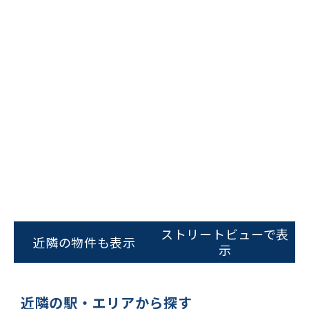
ビルコード：
172272
をお伝えいただくと
スムーズにご案内できます
ストリートビューで表
近隣の物件も表示
示
0120-620-213
平日 9:00〜18:00
近隣の駅・エリアから探す