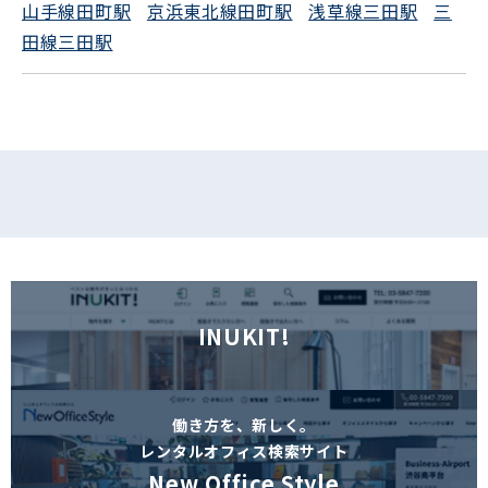
山手線田町駅
京浜東北線田町駅
浅草線三田駅
三
田線三田駅
INUKIT!
働き方を、新しく。
レンタルオフィス検索サイト
New Office Style