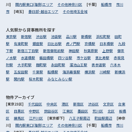
川]
関内駅東口(海側)エリア
その他神奈川区
[千葉]
船橋市
市川
市
[埼玉]
春日部･越谷エリア
その他埼玉全域
人気駅から
貸事務所を探す
東京駅
新宿駅
渋谷駅
池袋駅
品川駅
新橋駅
浜松町駅
田町
駅
有楽町駅
銀座駅
日比谷駅
虎ノ門駅
京橋駅
日本橋駅
九段
下駅
新宿三丁目駅
新宿御苑前駅
神田駅
秋葉原駅
上野駅
御茶
ノ水駅
水道橋駅
飯田橋駅
四ツ谷駅
市ケ谷駅
恵比寿駅
赤坂見
附駅
大手町駅
麹町駅
永田町駅
溜池山王駅
表参道駅
六本木
駅
五反田駅
千葉駅
船橋駅
海浜幕張駅
横浜駅
川崎駅
新横浜
駅
関内駅
桜木町駅
みなとみらい駅
物件アーカイブ
[東京23区]
千代田区
中央区
港区
新宿区
渋谷区
文京区
台東
区
目黒区
中野区
世田谷区
江東区
墨田区
荒川区
北区
板橋
区
練馬区
江戸川区
[東京都下]
八王子駅周辺
町田駅周辺
[神奈
川]
関内駅東口(海側)エリア
その他神奈川区
[千葉]
船橋市
市川