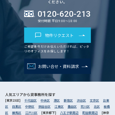
ください。
0120-620-213
受付時間 平日9:00～18:00
物件リクエスト
ご希望条件だけお伝えいただければ、ピッタ
リのオフィスをお探しします！
お問い合せ・資料請求
人気エリアから
貸事務所を探す
[東京23区]
千代田区
中央区
港区
新宿区
渋谷区
文京区
台東
区
目黒区
中野区
世田谷区
江東区
墨田区
荒川区
北区
板橋
区
練馬区
江戸川区
[東京都下]
八王子駅周辺
町田駅周辺
[神奈