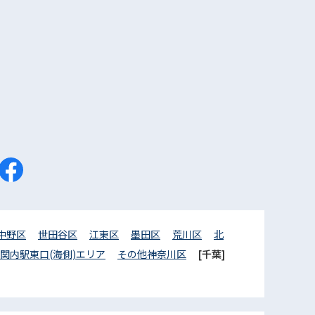
中野区
世田谷区
江東区
墨田区
荒川区
北
関内駅東口(海側)エリア
その他神奈川区
[千葉]