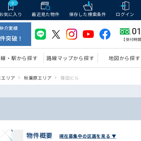
0
お気に入り
最近見た物件
保存した
検索条件
ログイン
仲介実績
01
件突破！
【受付時間
路線・駅から探す
路線マップから探す
地図から探す
水エリア
秋葉原エリア
篠田ビル
物件概要
現在募集中の区画を見る ▼