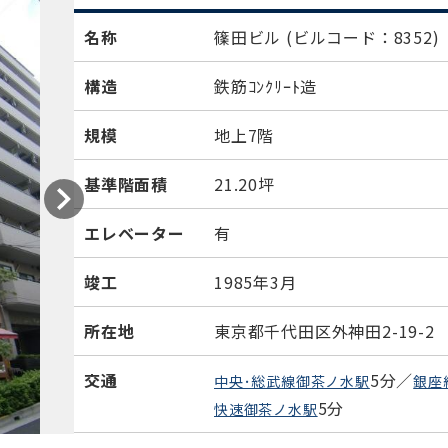
名称
篠田ビル
(ビルコード：8352)
構造
鉄筋ｺﾝｸﾘｰﾄ造
規模
地上7階
基準階面積
21.20坪
エレベーター
有
竣工
1985年3月
所在地
東京都千代田区外神田2-19-2
交通
5分／
中央･総武線御茶ノ水駅
銀座
5分
快速御茶ノ水駅