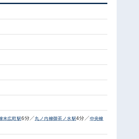
6分／
4分／
線末広町駅
丸ノ内線御茶ノ水駅
中央線