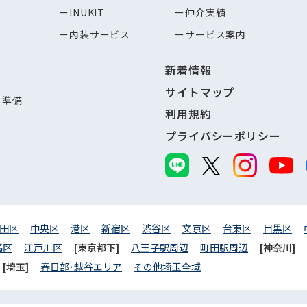
INUKIT
仲介実績
内装サービス
サービス案内
新着情報
サイトマップ
し準備
利用規約
プライバシーポリシー
田区
中央区
港区
新宿区
渋谷区
文京区
台東区
目黒区
馬区
江戸川区
[東京都下]
八王子駅周辺
町田駅周辺
[神奈川]
[埼玉]
春日部･越谷エリア
その他埼玉全域