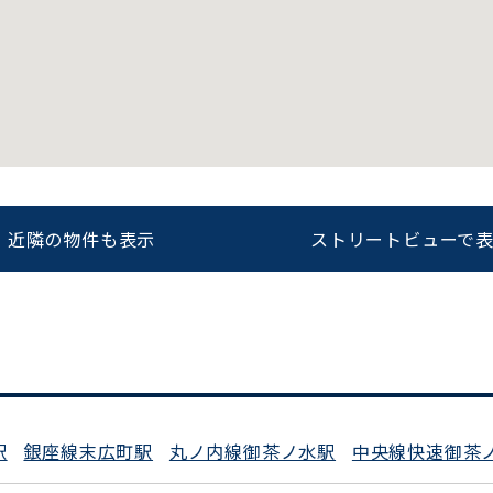
をお伝えいただくと
ビルコード：
172272
スムーズにご案内できます
0120-620-213
近隣の物件も表示
ストリートビューで
平日 9:00〜18:00
駅
銀座線末広町駅
丸ノ内線御茶ノ水駅
中央線快速御茶