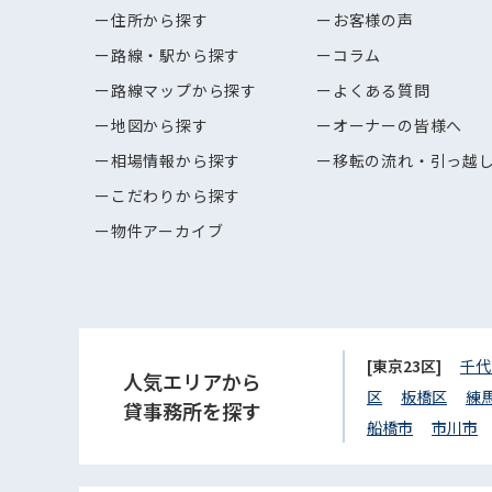
住所から探す
お客様の声
路線・駅から探す
コラム
路線マップから探す
よくある質問
地図から探す
オーナーの皆様へ
相場情報から探す
移転の流れ・引っ越
こだわりから探す
物件アーカイブ
[東京23区]
千代
人気エリアから
区
板橋区
練
貸事務所を探す
船橋市
市川市