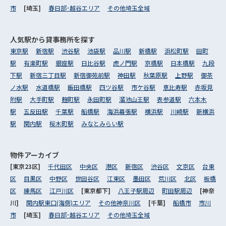
市
[埼玉]
春日部･越谷エリア
その他埼玉全域
人気駅から
貸事務所を探す
東京駅
新宿駅
渋谷駅
池袋駅
品川駅
新橋駅
浜松町駅
田町
駅
有楽町駅
銀座駅
日比谷駅
虎ノ門駅
京橋駅
日本橋駅
九段
下駅
新宿三丁目駅
新宿御苑前駅
神田駅
秋葉原駅
上野駅
御茶
ノ水駅
水道橋駅
飯田橋駅
四ツ谷駅
市ケ谷駅
恵比寿駅
赤坂見
附駅
大手町駅
麹町駅
永田町駅
溜池山王駅
表参道駅
六本木
駅
五反田駅
千葉駅
船橋駅
海浜幕張駅
横浜駅
川崎駅
新横浜
駅
関内駅
桜木町駅
みなとみらい駅
物件アーカイブ
[東京23区]
千代田区
中央区
港区
新宿区
渋谷区
文京区
台東
区
目黒区
中野区
世田谷区
江東区
墨田区
荒川区
北区
板橋
区
練馬区
江戸川区
[東京都下]
八王子駅周辺
町田駅周辺
[神奈
川]
関内駅東口(海側)エリア
その他神奈川区
[千葉]
船橋市
市川
市
[埼玉]
春日部･越谷エリア
その他埼玉全域