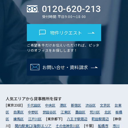
0120-620-213
受付時間 平日9:00～18:00
物件リクエスト
ご希望条件だけお伝えいただければ、ピッタ
リのオフィスをお探しします！
お問い合せ・資料請求
人気エリアから
貸事務所を探す
[東京23区]
千代田区
中央区
港区
新宿区
渋谷区
文京区
台東
区
目黒区
中野区
世田谷区
江東区
墨田区
荒川区
北区
板橋
区
練馬区
江戸川区
[東京都下]
八王子駅周辺
町田駅周辺
[神奈
川]
関内駅東口(海側)エリア
その他神奈川区
[千葉]
船橋市
市川