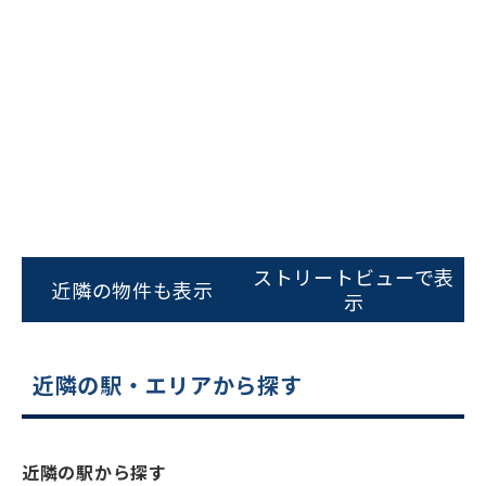
ビルコード：
172272
をお伝えいただくと
ストリートビューで表
近隣の物件も表示
スムーズにご案内できます
示
0120-620-213
近隣の駅・エリアから探す
平日 9:00〜18:00
電話でお問い合わせ
近隣の駅から探す