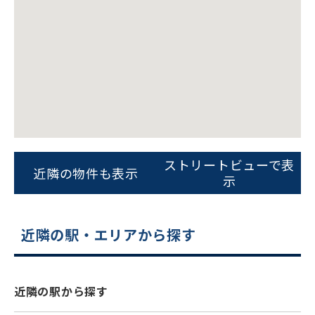
ビルコード：
172272
をお伝えいただくと
ストリートビューで表
近隣の物件も表示
スムーズにご案内できます
示
0120-620-213
平日 9:00〜18:00
近隣の駅・エリアから探す
電話でお問い合わせ
近隣の駅から探す
フォームでお問い合わせ