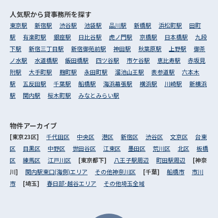
人気駅から
貸事務所を探す
東京駅
新宿駅
渋谷駅
池袋駅
品川駅
新橋駅
浜松町駅
田町
駅
有楽町駅
銀座駅
日比谷駅
虎ノ門駅
京橋駅
日本橋駅
九段
下駅
新宿三丁目駅
新宿御苑前駅
神田駅
秋葉原駅
上野駅
御茶
ノ水駅
水道橋駅
飯田橋駅
四ツ谷駅
市ケ谷駅
恵比寿駅
赤坂見
附駅
大手町駅
麹町駅
永田町駅
溜池山王駅
表参道駅
六本木
駅
五反田駅
千葉駅
船橋駅
海浜幕張駅
横浜駅
川崎駅
新横浜
駅
関内駅
桜木町駅
みなとみらい駅
物件アーカイブ
[東京23区]
千代田区
中央区
港区
新宿区
渋谷区
文京区
台東
区
目黒区
中野区
世田谷区
江東区
墨田区
荒川区
北区
板橋
区
練馬区
江戸川区
[東京都下]
八王子駅周辺
町田駅周辺
[神奈
川]
関内駅東口(海側)エリア
その他神奈川区
[千葉]
船橋市
市川
市
[埼玉]
春日部･越谷エリア
その他埼玉全域