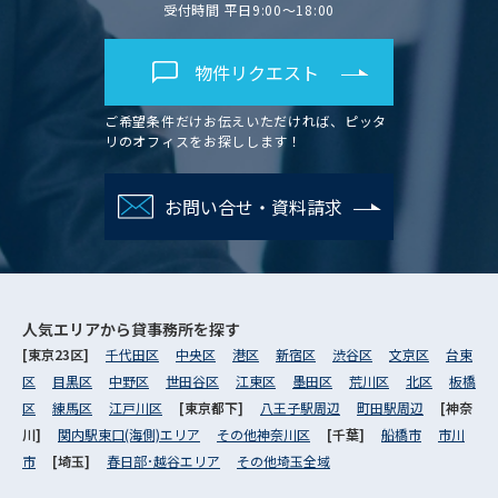
受付時間 平日9:00～18:00
物件リクエスト
ご希望条件だけお伝えいただければ、ピッタ
リのオフィスをお探しします！
お問い合せ・資料請求
人気エリアから
貸事務所を探す
[東京23区]
千代田区
中央区
港区
新宿区
渋谷区
文京区
台東
区
目黒区
中野区
世田谷区
江東区
墨田区
荒川区
北区
板橋
区
練馬区
江戸川区
[東京都下]
八王子駅周辺
町田駅周辺
[神奈
川]
関内駅東口(海側)エリア
その他神奈川区
[千葉]
船橋市
市川
市
[埼玉]
春日部･越谷エリア
その他埼玉全域