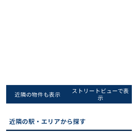
ビルコード：
172272
をお伝えいただくと
スムーズにご案内できます
ストリートビューで表
近隣の物件も表示
示
0120-620-213
平日 9:00〜18:00
近隣の駅・エリアから探す
電話でお問い合わせ