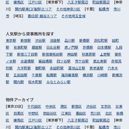
区
練馬区
江戸川区
[東京都下]
八王子駅周辺
町田駅周辺
[神奈
川]
関内駅東口(海側)エリア
その他神奈川区
[千葉]
船橋市
市川
市
[埼玉]
春日部･越谷エリア
その他埼玉全域
人気駅から
貸事務所を探す
東京駅
新宿駅
渋谷駅
池袋駅
品川駅
新橋駅
浜松町駅
田町
駅
有楽町駅
銀座駅
日比谷駅
虎ノ門駅
京橋駅
日本橋駅
九段
下駅
新宿三丁目駅
新宿御苑前駅
神田駅
秋葉原駅
上野駅
御茶
ノ水駅
水道橋駅
飯田橋駅
四ツ谷駅
市ケ谷駅
恵比寿駅
赤坂見
附駅
大手町駅
麹町駅
永田町駅
溜池山王駅
表参道駅
六本木
駅
五反田駅
千葉駅
船橋駅
海浜幕張駅
横浜駅
川崎駅
新横浜
駅
関内駅
桜木町駅
みなとみらい駅
物件アーカイブ
[東京23区]
千代田区
中央区
港区
新宿区
渋谷区
文京区
台東
区
目黒区
中野区
世田谷区
江東区
墨田区
荒川区
北区
板橋
区
練馬区
江戸川区
[東京都下]
八王子駅周辺
町田駅周辺
[神奈
川]
関内駅東口(海側)エリア
その他神奈川区
[千葉]
船橋市
市川