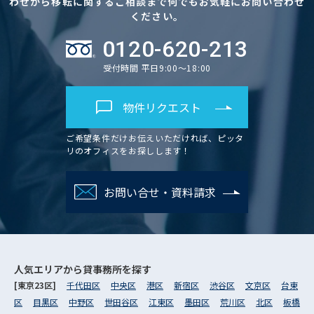
わせから移転に関するご相談まで何でもお気軽にお問い合わせ
ください。
0120-620-213
受付時間 平日9:00～18:00
物件リクエスト
ご希望条件だけお伝えいただければ、ピッタ
リのオフィスをお探しします！
お問い合せ・資料請求
人気エリアから
貸事務所を探す
[東京23区]
千代田区
中央区
港区
新宿区
渋谷区
文京区
台東
区
目黒区
中野区
世田谷区
江東区
墨田区
荒川区
北区
板橋