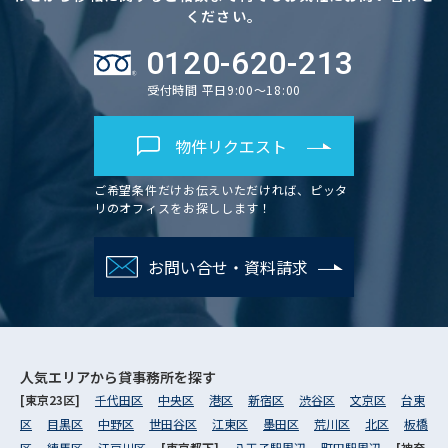
ください。
0120-620-213
受付時間 平日9:00～18:00
物件リクエスト
ご希望条件だけお伝えいただければ、ピッタ
リのオフィスをお探しします！
お問い合せ・資料請求
人気エリアから
貸事務所を探す
[東京23区]
千代田区
中央区
港区
新宿区
渋谷区
文京区
台東
区
目黒区
中野区
世田谷区
江東区
墨田区
荒川区
北区
板橋
区
練馬区
江戸川区
[東京都下]
八王子駅周辺
町田駅周辺
[神奈