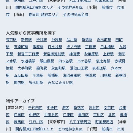
川]
関内駅東口(海側)エリア
その他神奈川区
[千葉]
船橋市
市川
市
[埼玉]
春日部･越谷エリア
その他埼玉全域
人気駅から
貸事務所を探す
東京駅
新宿駅
渋谷駅
池袋駅
品川駅
新橋駅
浜松町駅
田町
駅
有楽町駅
銀座駅
日比谷駅
虎ノ門駅
京橋駅
日本橋駅
九段
下駅
新宿三丁目駅
新宿御苑前駅
神田駅
秋葉原駅
上野駅
御茶
ノ水駅
水道橋駅
飯田橋駅
四ツ谷駅
市ケ谷駅
恵比寿駅
赤坂見
附駅
大手町駅
麹町駅
永田町駅
溜池山王駅
表参道駅
六本木
駅
五反田駅
千葉駅
船橋駅
海浜幕張駅
横浜駅
川崎駅
新横浜
駅
関内駅
桜木町駅
みなとみらい駅
物件アーカイブ
[東京23区]
千代田区
中央区
港区
新宿区
渋谷区
文京区
台東
区
目黒区
中野区
世田谷区
江東区
墨田区
荒川区
北区
板橋
区
練馬区
江戸川区
[東京都下]
八王子駅周辺
町田駅周辺
[神奈
川]
関内駅東口(海側)エリア
その他神奈川区
[千葉]
船橋市
市川