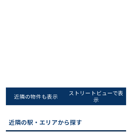
ビルコード：
172272
をお伝えいただくと
スムーズにご案内できます
ストリートビューで表
近隣の物件も表示
0120-620-213
示
平日 9:00〜18:00
近隣の駅・エリアから探す
電話でお問い合わせ