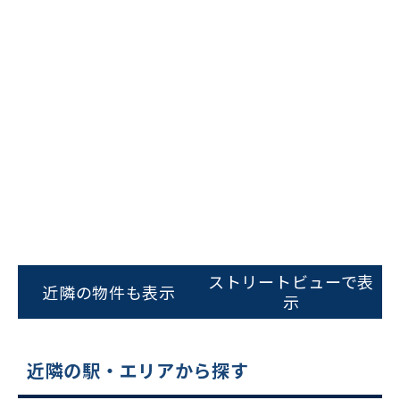
ビルコード：
172272
をお伝えいただくと
スムーズにご案内できます
ストリートビューで表
近隣の物件も表示
示
0120-620-213
平日 9:00〜18:00
近隣の駅・エリアから探す
電話でお問い合わせ