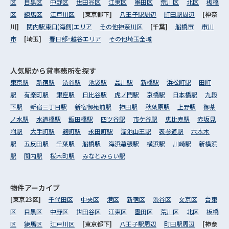
区
目黒区
中野区
世田谷区
江東区
墨田区
荒川区
北区
板橋
区
練馬区
江戸川区
[東京都下]
八王子駅周辺
町田駅周辺
[神奈
川]
関内駅東口(海側)エリア
その他神奈川区
[千葉]
船橋市
市川
市
[埼玉]
春日部･越谷エリア
その他埼玉全域
人気駅から
貸事務所を探す
東京駅
新宿駅
渋谷駅
池袋駅
品川駅
新橋駅
浜松町駅
田町
駅
有楽町駅
銀座駅
日比谷駅
虎ノ門駅
京橋駅
日本橋駅
九段
下駅
新宿三丁目駅
新宿御苑前駅
神田駅
秋葉原駅
上野駅
御茶
ノ水駅
水道橋駅
飯田橋駅
四ツ谷駅
市ケ谷駅
恵比寿駅
赤坂見
附駅
大手町駅
麹町駅
永田町駅
溜池山王駅
表参道駅
六本木
駅
五反田駅
千葉駅
船橋駅
海浜幕張駅
横浜駅
川崎駅
新横浜
駅
関内駅
桜木町駅
みなとみらい駅
物件アーカイブ
[東京23区]
千代田区
中央区
港区
新宿区
渋谷区
文京区
台東
区
目黒区
中野区
世田谷区
江東区
墨田区
荒川区
北区
板橋
区
練馬区
江戸川区
[東京都下]
八王子駅周辺
町田駅周辺
[神奈