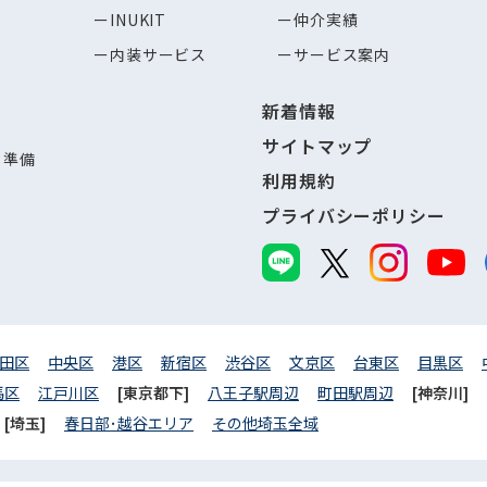
INUKIT
仲介実績
内装サービス
サービス案内
新着情報
サイトマップ
し準備
利用規約
プライバシーポリシー
田区
中央区
港区
新宿区
渋谷区
文京区
台東区
目黒区
馬区
江戸川区
[東京都下]
八王子駅周辺
町田駅周辺
[神奈川]
[埼玉]
春日部･越谷エリア
その他埼玉全域