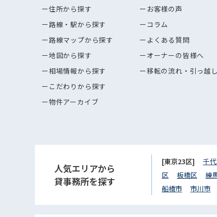
住所から探す
お客様の声
路線・駅から探す
コラム
路線マップから探す
よくある質問
地図から探す
オーナーの皆様へ
相場情報から探す
移転の流れ・引っ越
こだわりから探す
物件アーカイブ
[東京23区]
千代
人気エリアから
区
板橋区
練
貸事務所を探す
船橋市
市川市