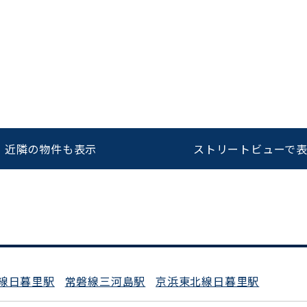
をお伝えいただくと
ビルコード：
172272
スムーズにご案内できます
0120-620-213
近隣の物件も表示
ストリートビューで
平日 9:00〜18:00
線日暮里駅
常磐線三河島駅
京浜東北線日暮里駅