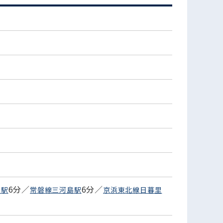
6分／
6分／
里駅
常磐線三河島駅
京浜東北線日暮里