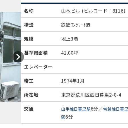
名称
山本ビル
(ビルコード：8116)
構造
鉄筋ｺﾝｸﾘｰﾄ造
規模
地上3階
基準階面積
41.00坪
エレベーター
竣工
1974年1月
所在地
東京都荒川区西日暮里2-8-4
交通
6分／
山手線日暮里駅
常磐線日暮
6分
駅