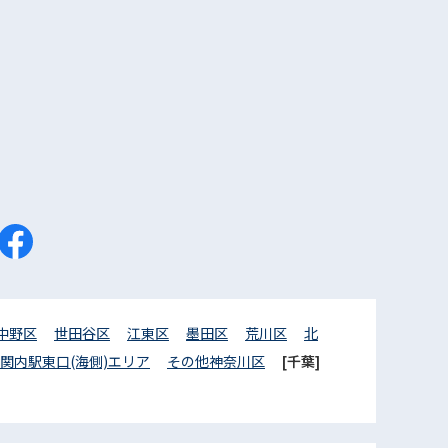
中野区
世田谷区
江東区
墨田区
荒川区
北
関内駅東口(海側)エリア
その他神奈川区
[千葉]