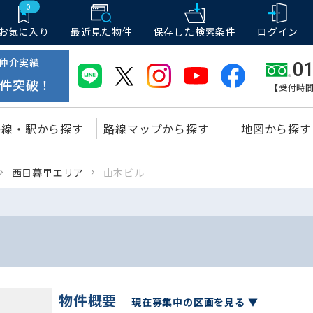
0
お気に入り
最近見た物件
保存した
検索条件
ログイン
仲介実績
01
件突破！
【受付時間
路線・駅から探す
路線マップから探す
地図から探す
西日暮里エリア
山本ビル
物件概要
現在募集中の区画を見る ▼