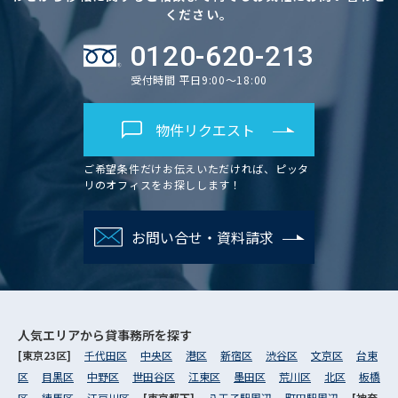
ください。
0120-620-213
受付時間 平日9:00～18:00
物件リクエスト
ご希望条件だけお伝えいただければ、ピッタ
リのオフィスをお探しします！
お問い合せ・資料請求
人気エリアから
貸事務所を探す
[東京23区]
千代田区
中央区
港区
新宿区
渋谷区
文京区
台東
区
目黒区
中野区
世田谷区
江東区
墨田区
荒川区
北区
板橋
区
練馬区
江戸川区
[東京都下]
八王子駅周辺
町田駅周辺
[神奈