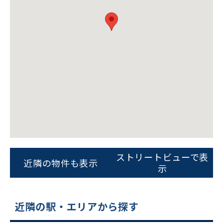
ビルコード：
172272
をお伝えいただくと
スムーズにご案内できます
ストリートビューで表
近隣の物件も表示
0120-620-213
示
平日 9:00〜18:00
近隣の駅・エリアから探す
電話でお問い合わせ