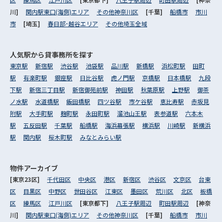
川]
関内駅東口(海側)エリア
その他神奈川区
[千葉]
船橋市
市川
市
[埼玉]
春日部･越谷エリア
その他埼玉全域
人気駅から
貸事務所を探す
東京駅
新宿駅
渋谷駅
池袋駅
品川駅
新橋駅
浜松町駅
田町
駅
有楽町駅
銀座駅
日比谷駅
虎ノ門駅
京橋駅
日本橋駅
九段
下駅
新宿三丁目駅
新宿御苑前駅
神田駅
秋葉原駅
上野駅
御茶
ノ水駅
水道橋駅
飯田橋駅
四ツ谷駅
市ケ谷駅
恵比寿駅
赤坂見
附駅
大手町駅
麹町駅
永田町駅
溜池山王駅
表参道駅
六本木
駅
五反田駅
千葉駅
船橋駅
海浜幕張駅
横浜駅
川崎駅
新横浜
駅
関内駅
桜木町駅
みなとみらい駅
物件アーカイブ
[東京23区]
千代田区
中央区
港区
新宿区
渋谷区
文京区
台東
区
目黒区
中野区
世田谷区
江東区
墨田区
荒川区
北区
板橋
区
練馬区
江戸川区
[東京都下]
八王子駅周辺
町田駅周辺
[神奈
川]
関内駅東口(海側)エリア
その他神奈川区
[千葉]
船橋市
市川