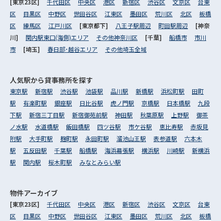
[東京23区]
千代田区
中央区
港区
新宿区
渋谷区
文京区
台東
区
目黒区
中野区
世田谷区
江東区
墨田区
荒川区
北区
板橋
区
練馬区
江戸川区
[東京都下]
八王子駅周辺
町田駅周辺
[神奈
川]
関内駅東口(海側)エリア
その他神奈川区
[千葉]
船橋市
市川
市
[埼玉]
春日部･越谷エリア
その他埼玉全域
人気駅から
貸事務所を探す
東京駅
新宿駅
渋谷駅
池袋駅
品川駅
新橋駅
浜松町駅
田町
駅
有楽町駅
銀座駅
日比谷駅
虎ノ門駅
京橋駅
日本橋駅
九段
下駅
新宿三丁目駅
新宿御苑前駅
神田駅
秋葉原駅
上野駅
御茶
ノ水駅
水道橋駅
飯田橋駅
四ツ谷駅
市ケ谷駅
恵比寿駅
赤坂見
附駅
大手町駅
麹町駅
永田町駅
溜池山王駅
表参道駅
六本木
駅
五反田駅
千葉駅
船橋駅
海浜幕張駅
横浜駅
川崎駅
新横浜
駅
関内駅
桜木町駅
みなとみらい駅
物件アーカイブ
[東京23区]
千代田区
中央区
港区
新宿区
渋谷区
文京区
台東
区
目黒区
中野区
世田谷区
江東区
墨田区
荒川区
北区
板橋