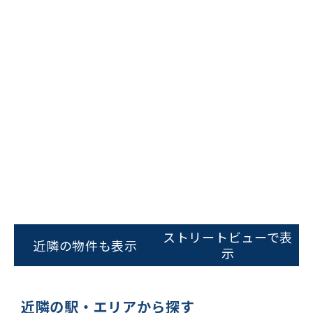
ビルコード：
172272
をお伝えいただくと
スムーズにご案内できます
ストリートビューで表
近隣の物件も表示
0120-620-213
示
平日 9:00〜18:00
近隣の駅・エリアから探す