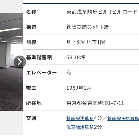
名称
東武浅草駒形ビル
(ビルコード：
構造
鉄骨鉄筋ｺﾝｸﾘｰﾄ造
規模
地上9階 地下1階
基準階面積
58.38坪
エレベーター
有
竣工
1989年1月
所在地
東京都台東区駒形1-7-11
交通
4分／
銀座線浅草駅
銀座線田原町
2分
浅草線浅草駅