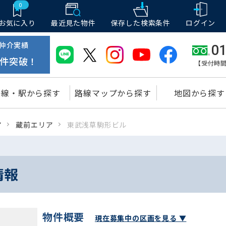
0
お気に入り
最近見た物件
保存した
検索条件
ログイン
仲介実績
01
件突破！
【受付時間
路線・駅から探す
路線マップから探す
地図から探す
ア
蔵前エリア
東武浅草駒形ビル
情報
物件概要
現在募集中の区画を見る ▼