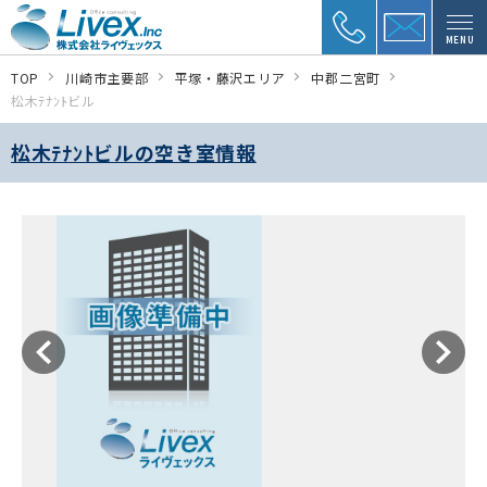
MENU
TOP
川崎市主要部
平塚・藤沢エリア
中郡二宮町
松木ﾃﾅﾝﾄビル
松木ﾃﾅﾝﾄビルの空き室情報