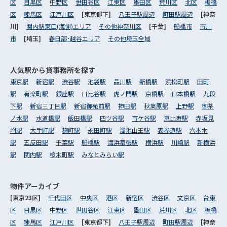
区
目黒区
中野区
世田谷区
江東区
墨田区
荒川区
北区
板橋
区
練馬区
江戸川区
[東京都下]
八王子駅周辺
町田駅周辺
[神奈
川]
関内駅東口(海側)エリア
その他神奈川区
[千葉]
船橋市
市川
市
[埼玉]
春日部･越谷エリア
その他埼玉全域
人気駅から
貸事務所を探す
東京駅
新宿駅
渋谷駅
池袋駅
品川駅
新橋駅
浜松町駅
田町
駅
有楽町駅
銀座駅
日比谷駅
虎ノ門駅
京橋駅
日本橋駅
九段
下駅
新宿三丁目駅
新宿御苑前駅
神田駅
秋葉原駅
上野駅
御茶
ノ水駅
水道橋駅
飯田橋駅
四ツ谷駅
市ケ谷駅
恵比寿駅
赤坂見
附駅
大手町駅
麹町駅
永田町駅
溜池山王駅
表参道駅
六本木
駅
五反田駅
千葉駅
船橋駅
海浜幕張駅
横浜駅
川崎駅
新横浜
駅
関内駅
桜木町駅
みなとみらい駅
物件アーカイブ
[東京23区]
千代田区
中央区
港区
新宿区
渋谷区
文京区
台東
区
目黒区
中野区
世田谷区
江東区
墨田区
荒川区
北区
板橋
区
練馬区
江戸川区
[東京都下]
八王子駅周辺
町田駅周辺
[神奈