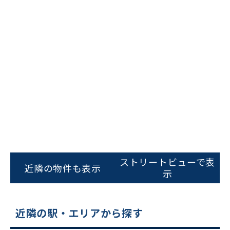
ビルコード：
172272
をお伝えいただくと
スムーズにご案内できます
ストリートビューで表
近隣の物件も表示
示
0120-620-213
平日 9:00〜18:00
近隣の駅・エリアから探す
電話でお問い合わせ