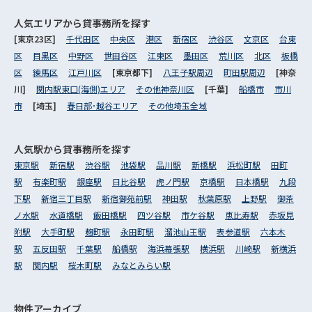
人気エリアから
貸事務所を探す
[東京23区]
千代田区
中央区
港区
新宿区
渋谷区
文京区
台東
区
目黒区
中野区
世田谷区
江東区
墨田区
荒川区
北区
板橋
区
練馬区
江戸川区
[東京都下]
八王子駅周辺
町田駅周辺
[神奈
川]
関内駅東口(海側)エリア
その他神奈川区
[千葉]
船橋市
市川
市
[埼玉]
春日部･越谷エリア
その他埼玉全域
人気駅から
貸事務所を探す
東京駅
新宿駅
渋谷駅
池袋駅
品川駅
新橋駅
浜松町駅
田町
駅
有楽町駅
銀座駅
日比谷駅
虎ノ門駅
京橋駅
日本橋駅
九段
下駅
新宿三丁目駅
新宿御苑前駅
神田駅
秋葉原駅
上野駅
御茶
ノ水駅
水道橋駅
飯田橋駅
四ツ谷駅
市ケ谷駅
恵比寿駅
赤坂見
附駅
大手町駅
麹町駅
永田町駅
溜池山王駅
表参道駅
六本木
駅
五反田駅
千葉駅
船橋駅
海浜幕張駅
横浜駅
川崎駅
新横浜
駅
関内駅
桜木町駅
みなとみらい駅
物件アーカイブ