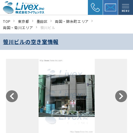
MENU
TOP
東京都
墨田区
両国・錦糸町エリア
両国・菊川エリア
笹川ビル
笹川ビルの空き室情報