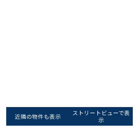
ビルコード：
172272
をお伝えいただくと
スムーズにご案内できます
ストリートビューで表
近隣の物件も表示
示
0120-620-213
平日 9:00〜18:00