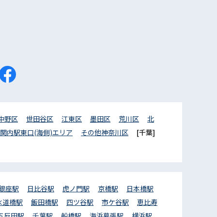
中野区
世田谷区
江東区
墨田区
荒川区
北
関内駅東口(海側)エリア
その他神奈川区
[千葉]
銀座駅
日比谷駅
虎ノ門駅
京橋駅
日本橋駅
水道橋駅
飯田橋駅
四ツ谷駅
市ケ谷駅
恵比寿
五反田駅
千葉駅
船橋駅
海浜幕張駅
横浜駅