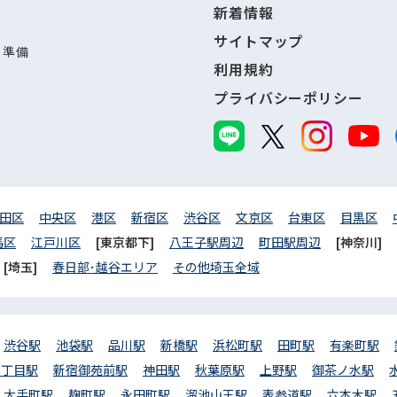
新着情報
サイトマップ
し準備
利用規約
プライバシーポリシー
田区
中央区
港区
新宿区
渋谷区
文京区
台東区
目黒区
馬区
江戸川区
[東京都下]
八王子駅周辺
町田駅周辺
[神奈川]
[埼玉]
春日部･越谷エリア
その他埼玉全域
渋谷駅
池袋駅
品川駅
新橋駅
浜松町駅
田町駅
有楽町駅
三丁目駅
新宿御苑前駅
神田駅
秋葉原駅
上野駅
御茶ノ水駅
大手町駅
麹町駅
永田町駅
溜池山王駅
表参道駅
六本木駅