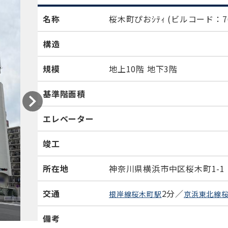
名称
桜木町ぴおｼﾃｨ
(ビルコード：76
構造
規模
地上10階 地下3階
基準階面積
エレベーター
竣工
所在地
神奈川県横浜市中区桜木町1-1
交通
2分／
根岸線桜木町駅
京浜東北線
備考