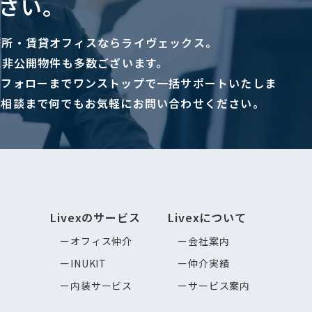
さい。
務所・賃貸オフィスならライヴェックス。
に非公開物件も多数ございます。
ーフォローまでワンストップで一括サポートいたしま
ご相談まで何でもお気軽にお問い合わせください。
Livexのサービス
Livexについて
オフィス仲介
会社案内
INUKIT
仲介実績
内装サービス
サービス案内