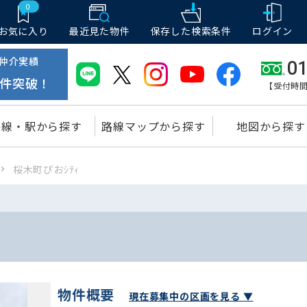
0
お気に入り
最近見た物件
保存した
検索条件
ログイン
仲介実績
01
件突破！
【受付時間
路線・駅から探す
路線マップから探す
地図から探す
桜木町ぴおｼﾃｨ
物件概要
現在募集中の区画を見る ▼