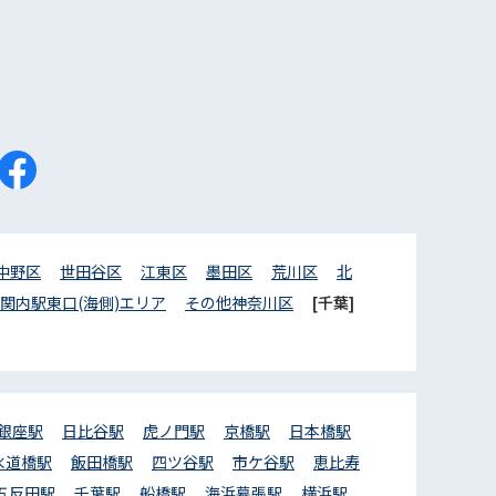
中野区
世田谷区
江東区
墨田区
荒川区
北
関内駅東口(海側)エリア
その他神奈川区
[千葉]
銀座駅
日比谷駅
虎ノ門駅
京橋駅
日本橋駅
水道橋駅
飯田橋駅
四ツ谷駅
市ケ谷駅
恵比寿
五反田駅
千葉駅
船橋駅
海浜幕張駅
横浜駅