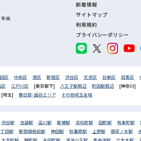
新着情報
サイトマップ
し準備
利用規約
プライバシーポリシー
田区
中央区
港区
新宿区
渋谷区
文京区
台東区
目黒区
馬区
江戸川区
[東京都下]
八王子駅周辺
町田駅周辺
[神奈川]
[埼玉]
春日部･越谷エリア
その他埼玉全域
渋谷駅
池袋駅
品川駅
新橋駅
浜松町駅
田町駅
有楽町駅
三丁目駅
新宿御苑前駅
神田駅
秋葉原駅
上野駅
御茶ノ水駅
大手町駅
麹町駅
永田町駅
溜池山王駅
表参道駅
六本木駅