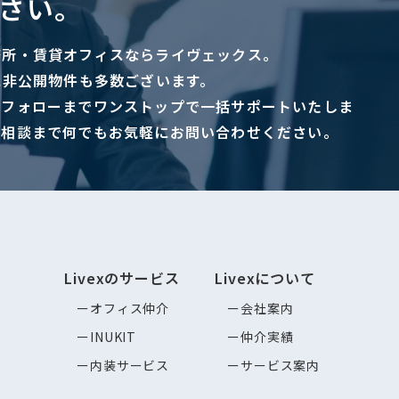
さい。
務所・賃貸オフィスならライヴェックス。
に非公開物件も多数ございます。
ーフォローまでワンストップで一括サポートいたしま
ご相談まで何でもお気軽にお問い合わせください。
Livexのサービス
Livexについて
オフィス仲介
会社案内
INUKIT
仲介実績
内装サービス
サービス案内