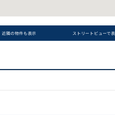
をお伝えいただくと
ビルコード：
172272
スムーズにご案内できます
近隣の物件も表示
ストリートビューで
0120-620-213
平日 9:00〜18:00