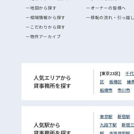
地図から探す
オーナーの皆様へ
相場情報から探す
移転の流れ・引っ越
こだわりから探す
物件アーカイブ
[東京23区]
千代
人気エリアから
区
板橋区
練
貸事務所を探す
船橋市
市川市
東京駅
新宿駅
人気駅から
九段下駅
新宿
貸事務所を探す
駅
赤坂見附駅