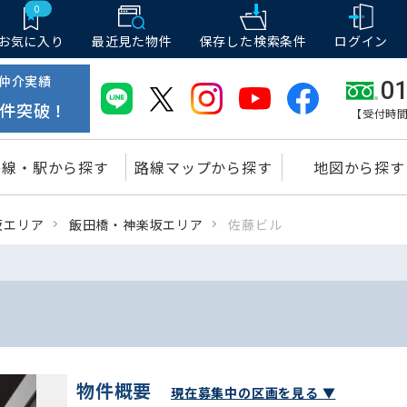
0
お気に入り
最近見た物件
保存した
検索条件
ログイン
仲介実績
01
件突破！
【受付時間
路線・駅から探す
路線マップから探す
地図から探す
坂エリア
飯田橋・神楽坂エリア
佐藤ビル
物件概要
現在募集中の区画を見る ▼