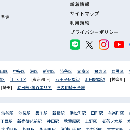
新着情報
サイトマップ
し準備
利用規約
プライバシーポリシー
田区
中央区
港区
新宿区
渋谷区
文京区
台東区
目黒区
馬区
江戸川区
[東京都下]
八王子駅周辺
町田駅周辺
[神奈川]
[埼玉]
春日部･越谷エリア
その他埼玉全域
渋谷駅
池袋駅
品川駅
新橋駅
浜松町駅
田町駅
有楽町駅
三丁目駅
新宿御苑前駅
神田駅
秋葉原駅
上野駅
御茶ノ水駅
大手町駅
麹町駅
永田町駅
溜池山王駅
表参道駅
六本木駅