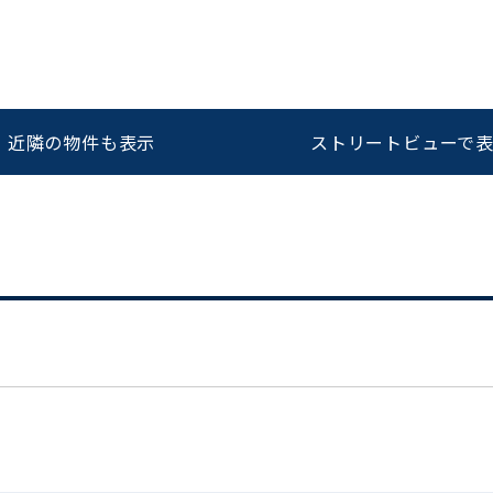
をお伝えいただくと
ビルコード：
172272
スムーズにご案内できます
近隣の物件も表示
ストリートビューで
0120-620-213
平日 9:00〜18:00