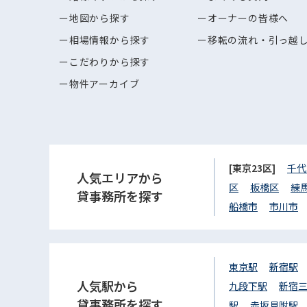
地図から探す
オーナーの皆様へ
相場情報から探す
移転の流れ・引っ越
こだわりから探す
物件アーカイブ
[東京23区]
千代
人気エリアから
区
板橋区
練
貸事務所を探す
船橋市
市川市
東京駅
新宿駅
人気駅から
九段下駅
新宿
貸事務所を探す
駅
赤坂見附駅