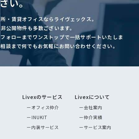
さい。
務所・賃貸オフィスならライヴェックス。
に非公開物件も多数ございます。
ーフォローまでワンストップで一括サポートいたしま
ご相談まで何でもお気軽にお問い合わせください。
Livexのサービス
Livexについて
オフィス仲介
会社案内
INUKIT
仲介実績
内装サービス
サービス案内