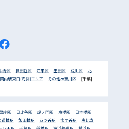
中野区
世田谷区
江東区
墨田区
荒川区
北
関内駅東口(海側)エリア
その他神奈川区
[千葉]
銀座駅
日比谷駅
虎ノ門駅
京橋駅
日本橋駅
水道橋駅
飯田橋駅
四ツ谷駅
市ケ谷駅
恵比寿
五反田駅
千葉駅
船橋駅
海浜幕張駅
横浜駅