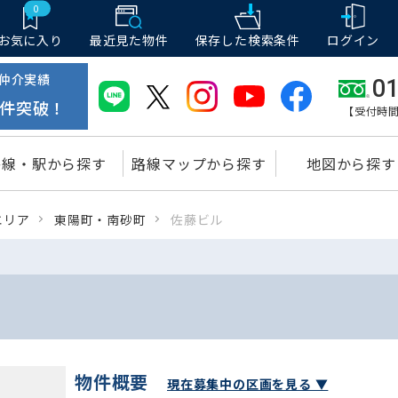
0
お気に入り
最近見た物件
保存した
検索条件
ログイン
仲介実績
01
件突破！
【受付時間
路線・駅から探す
路線マップから探す
地図から探す
エリア
東陽町・南砂町
佐藤ビル
物件概要
現在募集中の区画を見る ▼