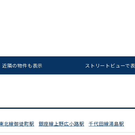
をお伝えいただくと
ビルコード：
172272
スムーズにご案内できます
0120-620-213
近隣の物件も表示
ストリートビューで
平日 9:00〜18:00
東北線御徒町駅
銀座線上野広小路駅
千代田線湯島駅