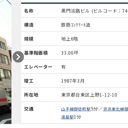
名称
黒門淡路ビル
(ビルコード：749
構造
鉄筋ｺﾝｸﾘｰﾄ造
規模
地上6階
基準階面積
33.00坪
エレベーター
有
竣工
1987年3月
所在地
東京都台東区上野1-12-10
交通
5分／
山手線御徒町駅
京浜東北線
1分
湯島駅