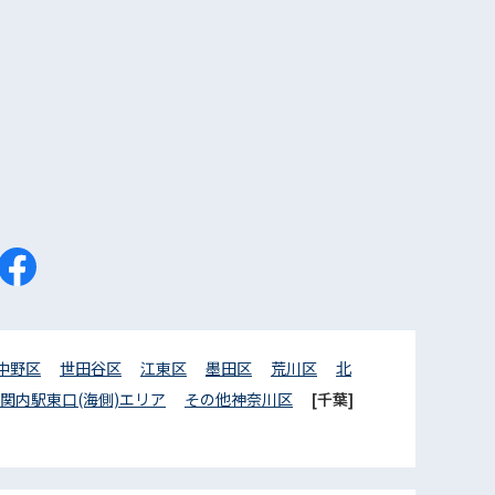
中野区
世田谷区
江東区
墨田区
荒川区
北
関内駅東口(海側)エリア
その他神奈川区
[千葉]