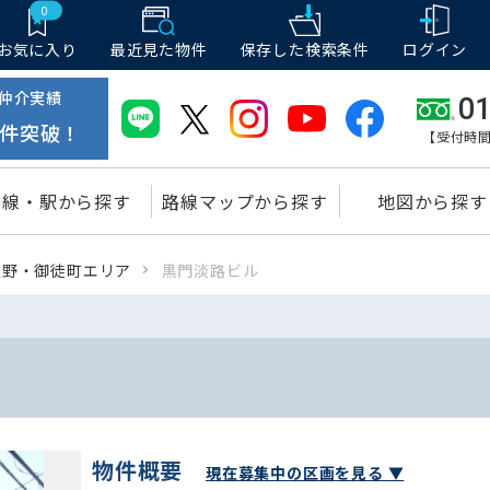
0
お気に入り
最近見た物件
保存した
検索条件
ログイン
仲介実績
01
件突破！
【受付時間
路線・駅から探す
路線マップから探す
地図から探す
上野・御徒町エリア
黒門淡路ビル
物件概要
現在募集中の区画を見る ▼