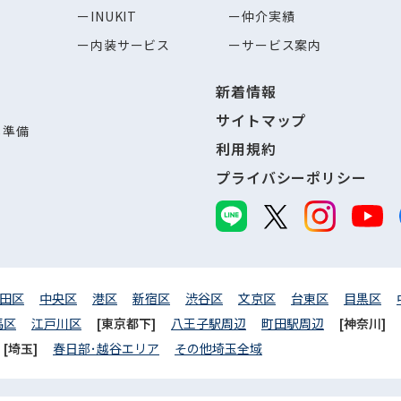
INUKIT
仲介実績
内装サービス
サービス案内
新着情報
サイトマップ
し準備
利用規約
プライバシーポリシー
田区
中央区
港区
新宿区
渋谷区
文京区
台東区
目黒区
馬区
江戸川区
[東京都下]
八王子駅周辺
町田駅周辺
[神奈川]
[埼玉]
春日部･越谷エリア
その他埼玉全域