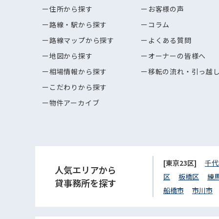
住所から探す
お客様の声
路線・駅から探す
コラム
路線マップから探す
よくある質問
地図から探す
オーナーの皆様へ
相場情報から探す
移転の流れ・引っ越
こだわりから探す
物件アーカイブ
[東京23区]
千代
人気エリアから
区
板橋区
練
貸事務所を探す
船橋市
市川市