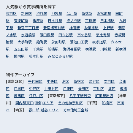
人気駅から
貸事務所を探す
東京駅
新宿駅
渋谷駅
池袋駅
品川駅
新橋駅
浜松町駅
田町
駅
有楽町駅
銀座駅
日比谷駅
虎ノ門駅
京橋駅
日本橋駅
九段
下駅
新宿三丁目駅
新宿御苑前駅
神田駅
秋葉原駅
上野駅
御茶
ノ水駅
水道橋駅
飯田橋駅
四ツ谷駅
市ケ谷駅
恵比寿駅
赤坂見
附駅
大手町駅
麹町駅
永田町駅
溜池山王駅
表参道駅
六本木
駅
五反田駅
千葉駅
船橋駅
海浜幕張駅
横浜駅
川崎駅
新横浜
駅
関内駅
桜木町駅
みなとみらい駅
物件アーカイブ
[東京23区]
千代田区
中央区
港区
新宿区
渋谷区
文京区
台東
区
目黒区
中野区
世田谷区
江東区
墨田区
荒川区
北区
板橋
区
練馬区
江戸川区
[東京都下]
八王子駅周辺
町田駅周辺
[神奈
川]
関内駅東口(海側)エリア
その他神奈川区
[千葉]
船橋市
市川
市
[埼玉]
春日部･越谷エリア
その他埼玉全域