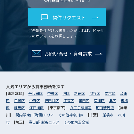
受付時間 平日9:00～18:00
物件リクエスト
ご希望条件だけお伝えいただければ、ピッタ
リのオフィスをお探しします！
お問い合せ・資料請求
人気エリアから
貸事務所を探す
[東京23区]
千代田区
中央区
港区
新宿区
渋谷区
文京区
台東
区
目黒区
中野区
世田谷区
江東区
墨田区
荒川区
北区
板橋
区
練馬区
江戸川区
[東京都下]
八王子駅周辺
町田駅周辺
[神奈
川]
関内駅東口(海側)エリア
その他神奈川区
[千葉]
船橋市
市川
市
[埼玉]
春日部･越谷エリア
その他埼玉全域