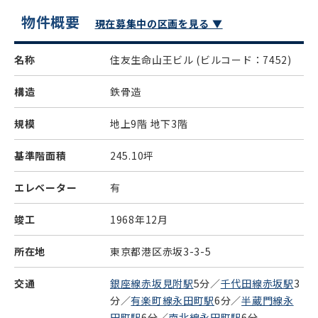
物件概要
現在募集中の区画を見る ▼
名称
住友生命山王ビル
(ビルコード：7452)
構造
鉄骨造
規模
地上9階 地下3階
基準階面積
245.10坪
エレベーター
有
竣工
1968年12月
所在地
東京都港区赤坂3-3-5
交通
銀座線赤坂見附駅
5分／
千代田線赤坂駅
3
分／
有楽町線永田町駅
6分／
半蔵門線永
田町駅
6分／
南北線永田町駅
6分