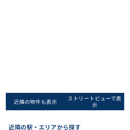
ビルコード：
172272
をお伝えいただくと
スムーズにご案内できます
0120-620-213
平日 9:00〜18:00
電話でお問い合わせ
フォームでお問い合わせ
ストリートビューで表
近隣の物件も表示
示
近隣の駅・エリアから探す