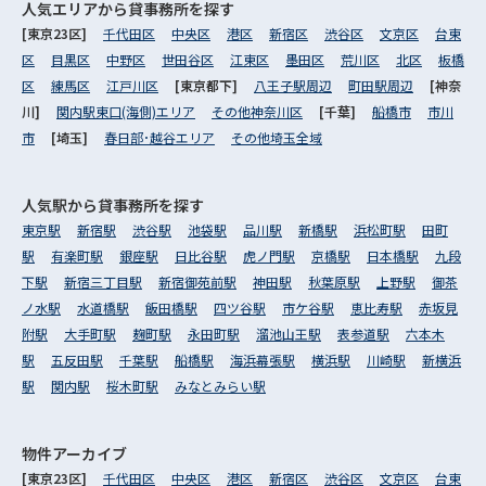
人気エリアから
貸事務所を探す
[東京23区]
千代田区
中央区
港区
新宿区
渋谷区
文京区
台東
区
目黒区
中野区
世田谷区
江東区
墨田区
荒川区
北区
板橋
区
練馬区
江戸川区
[東京都下]
八王子駅周辺
町田駅周辺
[神奈
川]
関内駅東口(海側)エリア
その他神奈川区
[千葉]
船橋市
市川
市
[埼玉]
春日部･越谷エリア
その他埼玉全域
人気駅から
貸事務所を探す
東京駅
新宿駅
渋谷駅
池袋駅
品川駅
新橋駅
浜松町駅
田町
駅
有楽町駅
銀座駅
日比谷駅
虎ノ門駅
京橋駅
日本橋駅
九段
下駅
新宿三丁目駅
新宿御苑前駅
神田駅
秋葉原駅
上野駅
御茶
ノ水駅
水道橋駅
飯田橋駅
四ツ谷駅
市ケ谷駅
恵比寿駅
赤坂見
附駅
大手町駅
麹町駅
永田町駅
溜池山王駅
表参道駅
六本木
駅
五反田駅
千葉駅
船橋駅
海浜幕張駅
横浜駅
川崎駅
新横浜
駅
関内駅
桜木町駅
みなとみらい駅
物件アーカイブ
[東京23区]
千代田区
中央区
港区
新宿区
渋谷区
文京区
台東