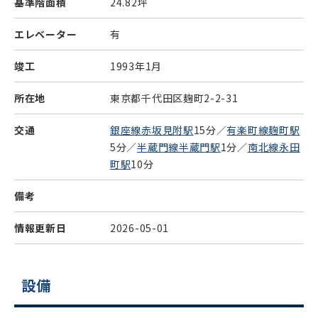
基準階面積
24.82坪
エレベーター
有
竣工
1993年1月
所在地
東京都千代田区麹町2-2-31
交通
銀座線赤坂見附駅
15分／
有楽町線麹町駅
5分／
半蔵門線半蔵門駅
1分／
南北線永田
町駅
10分
備考
情報更新日
2026-05-01
設備