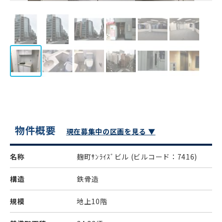
物件概要
現在募集中の区画を見る ▼
名称
麹町ｻﾝﾗｲｽﾞビル
(ビルコード：7416)
構造
鉄骨造
規模
地上10階