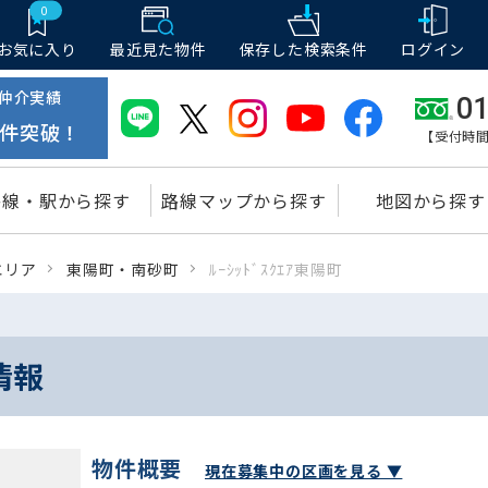
0
お気に入り
最近見た物件
保存した
検索条件
ログイン
仲介実績
01
件突破！
【受付時間
路線・駅から探す
路線マップから探す
地図から探す
エリア
東陽町・南砂町
ﾙｰｼｯﾄﾞｽｸｴｱ東陽町
情報
物件概要
現在募集中の区画を見る ▼