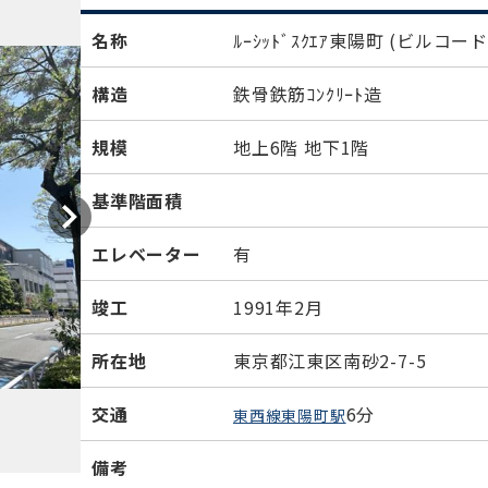
名称
ﾙｰｼｯﾄﾞｽｸｴｱ東陽町
(ビルコード：
構造
鉄骨鉄筋ｺﾝｸﾘｰﾄ造
規模
地上6階 地下1階
基準階面積
エレベーター
有
竣工
1991年2月
所在地
東京都江東区南砂2-7-5
交通
6分
東西線東陽町駅
備考