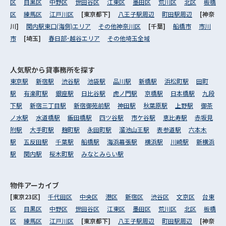
区
目黒区
中野区
世田谷区
江東区
墨田区
荒川区
北区
板橋
区
練馬区
江戸川区
[東京都下]
八王子駅周辺
町田駅周辺
[神奈
川]
関内駅東口(海側)エリア
その他神奈川区
[千葉]
船橋市
市川
市
[埼玉]
春日部･越谷エリア
その他埼玉全域
人気駅から
貸事務所を探す
東京駅
新宿駅
渋谷駅
池袋駅
品川駅
新橋駅
浜松町駅
田町
駅
有楽町駅
銀座駅
日比谷駅
虎ノ門駅
京橋駅
日本橋駅
九段
下駅
新宿三丁目駅
新宿御苑前駅
神田駅
秋葉原駅
上野駅
御茶
ノ水駅
水道橋駅
飯田橋駅
四ツ谷駅
市ケ谷駅
恵比寿駅
赤坂見
附駅
大手町駅
麹町駅
永田町駅
溜池山王駅
表参道駅
六本木
駅
五反田駅
千葉駅
船橋駅
海浜幕張駅
横浜駅
川崎駅
新横浜
駅
関内駅
桜木町駅
みなとみらい駅
物件アーカイブ
[東京23区]
千代田区
中央区
港区
新宿区
渋谷区
文京区
台東
区
目黒区
中野区
世田谷区
江東区
墨田区
荒川区
北区
板橋
区
練馬区
江戸川区
[東京都下]
八王子駅周辺
町田駅周辺
[神奈