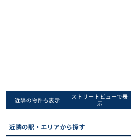
ビルコード：
172272
をお伝えいただくと
スムーズにご案内できます
ストリートビューで表
近隣の物件も表示
示
0120-620-213
平日 9:00〜18:00
近隣の駅・エリアから探す
電話でお問い合わせ