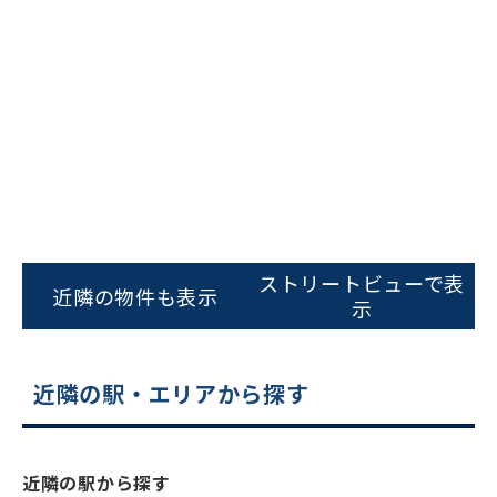
ビルコード：
172272
をお伝えいただくと
ストリートビューで表
スムーズにご案内できます
近隣の物件も表示
示
0120-620-213
平日 9:00〜18:00
近隣の駅・エリアから探す
電話でお問い合わせ
近隣の駅から探す