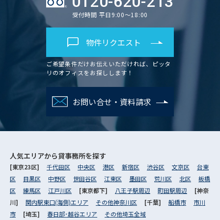
0120-620-213
受付時間 平日9:00～18:00
物件リクエスト
ご希望条件だけお伝えいただければ、ピッタ
リのオフィスをお探しします！
お問い合せ・資料請求
人気エリアから
貸事務所を探す
[東京23区]
千代田区
中央区
港区
新宿区
渋谷区
文京区
台東
区
目黒区
中野区
世田谷区
江東区
墨田区
荒川区
北区
板橋
区
練馬区
江戸川区
[東京都下]
八王子駅周辺
町田駅周辺
[神奈
川]
関内駅東口(海側)エリア
その他神奈川区
[千葉]
船橋市
市川
市
[埼玉]
春日部･越谷エリア
その他埼玉全域