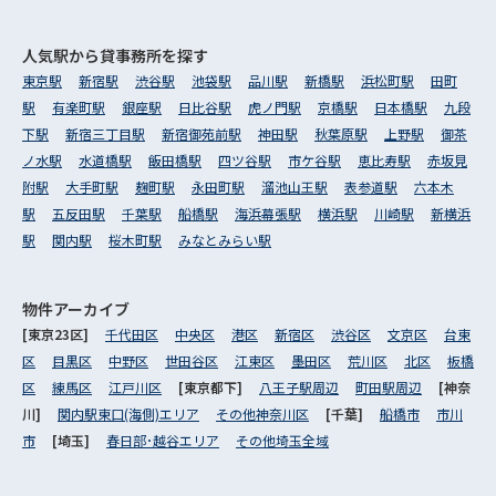
人気駅から
貸事務所を探す
東京駅
新宿駅
渋谷駅
池袋駅
品川駅
新橋駅
浜松町駅
田町
駅
有楽町駅
銀座駅
日比谷駅
虎ノ門駅
京橋駅
日本橋駅
九段
下駅
新宿三丁目駅
新宿御苑前駅
神田駅
秋葉原駅
上野駅
御茶
ノ水駅
水道橋駅
飯田橋駅
四ツ谷駅
市ケ谷駅
恵比寿駅
赤坂見
附駅
大手町駅
麹町駅
永田町駅
溜池山王駅
表参道駅
六本木
駅
五反田駅
千葉駅
船橋駅
海浜幕張駅
横浜駅
川崎駅
新横浜
駅
関内駅
桜木町駅
みなとみらい駅
物件アーカイブ
[東京23区]
千代田区
中央区
港区
新宿区
渋谷区
文京区
台東
区
目黒区
中野区
世田谷区
江東区
墨田区
荒川区
北区
板橋
区
練馬区
江戸川区
[東京都下]
八王子駅周辺
町田駅周辺
[神奈
川]
関内駅東口(海側)エリア
その他神奈川区
[千葉]
船橋市
市川
市
[埼玉]
春日部･越谷エリア
その他埼玉全域