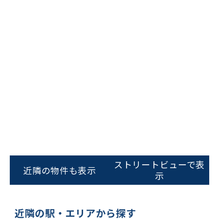
ビルコード：
172272
をお伝えいただくと
スムーズにご案内できます
ストリートビューで表
近隣の物件も表示
示
0120-620-213
平日 9:00〜18:00
近隣の駅・エリアから探す