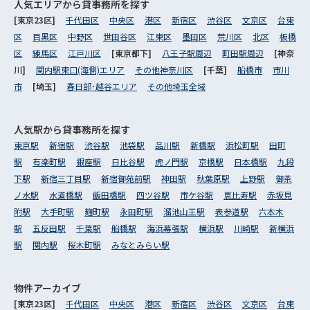
人気エリアから
貸事務所を探す
[東京23区]
千代田区
中央区
港区
新宿区
渋谷区
文京区
台東
区
目黒区
中野区
世田谷区
江東区
墨田区
荒川区
北区
板橋
区
練馬区
江戸川区
[東京都下]
八王子駅周辺
町田駅周辺
[神奈
川]
関内駅東口(海側)エリア
その他神奈川区
[千葉]
船橋市
市川
市
[埼玉]
春日部･越谷エリア
その他埼玉全域
人気駅から
貸事務所を探す
東京駅
新宿駅
渋谷駅
池袋駅
品川駅
新橋駅
浜松町駅
田町
駅
有楽町駅
銀座駅
日比谷駅
虎ノ門駅
京橋駅
日本橋駅
九段
下駅
新宿三丁目駅
新宿御苑前駅
神田駅
秋葉原駅
上野駅
御茶
ノ水駅
水道橋駅
飯田橋駅
四ツ谷駅
市ケ谷駅
恵比寿駅
赤坂見
附駅
大手町駅
麹町駅
永田町駅
溜池山王駅
表参道駅
六本木
駅
五反田駅
千葉駅
船橋駅
海浜幕張駅
横浜駅
川崎駅
新横浜
駅
関内駅
桜木町駅
みなとみらい駅
物件アーカイブ
[東京23区]
千代田区
中央区
港区
新宿区
渋谷区
文京区
台東