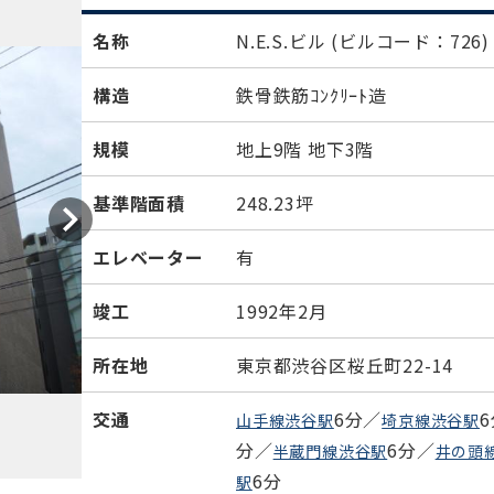
名称
N.E.S.ビル
(ビルコード：726)
構造
鉄骨鉄筋ｺﾝｸﾘｰﾄ造
規模
地上9階 地下3階
基準階面積
248.23坪
エレベーター
有
竣工
1992年2月
所在地
東京都渋谷区桜丘町22-14
交通
6分／
山手線渋谷駅
埼京線渋谷駅
分／
6分／
半蔵門線渋谷駅
井の頭
6分
駅