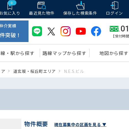
0
お気に入り
最近見た物件
保存した
検索条件
ログイン
仲介実績
01
件突破！
【受付時間
路線・駅から探す
路線マップから探す
地図から探す
リア
道玄坂・桜丘町エリア
N.E.S.ビル
物件概要
現在募集中の区画を見る ▼