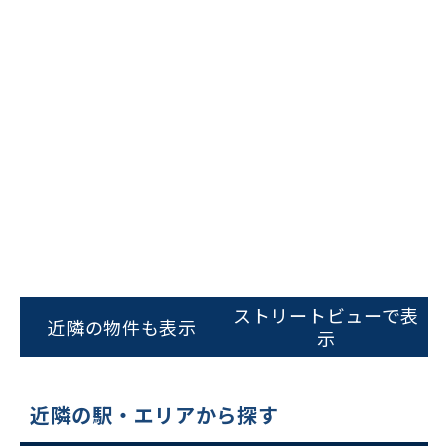
ビルコード：
172272
をお伝えいただくと
スムーズにご案内できます
ストリートビューで表
近隣の物件も表示
示
0120-620-213
平日 9:00〜18:00
近隣の駅・エリアから探す
電話でお問い合わせ