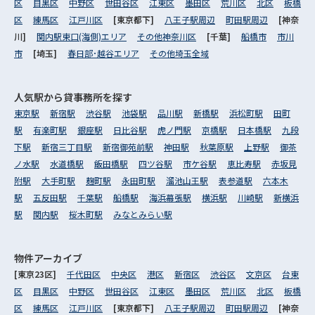
区
目黒区
中野区
世田谷区
江東区
墨田区
荒川区
北区
板橋
区
練馬区
江戸川区
[東京都下]
八王子駅周辺
町田駅周辺
[神奈
川]
関内駅東口(海側)エリア
その他神奈川区
[千葉]
船橋市
市川
市
[埼玉]
春日部･越谷エリア
その他埼玉全域
人気駅から
貸事務所を探す
東京駅
新宿駅
渋谷駅
池袋駅
品川駅
新橋駅
浜松町駅
田町
駅
有楽町駅
銀座駅
日比谷駅
虎ノ門駅
京橋駅
日本橋駅
九段
下駅
新宿三丁目駅
新宿御苑前駅
神田駅
秋葉原駅
上野駅
御茶
ノ水駅
水道橋駅
飯田橋駅
四ツ谷駅
市ケ谷駅
恵比寿駅
赤坂見
附駅
大手町駅
麹町駅
永田町駅
溜池山王駅
表参道駅
六本木
駅
五反田駅
千葉駅
船橋駅
海浜幕張駅
横浜駅
川崎駅
新横浜
駅
関内駅
桜木町駅
みなとみらい駅
物件アーカイブ
[東京23区]
千代田区
中央区
港区
新宿区
渋谷区
文京区
台東
区
目黒区
中野区
世田谷区
江東区
墨田区
荒川区
北区
板橋
区
練馬区
江戸川区
[東京都下]
八王子駅周辺
町田駅周辺
[神奈