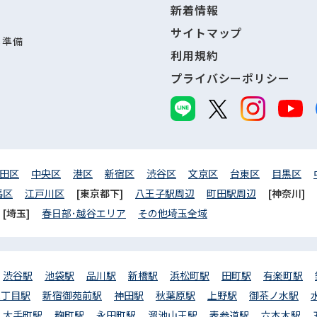
新着情報
サイトマップ
し準備
利用規約
プライバシーポリシー
田区
中央区
港区
新宿区
渋谷区
文京区
台東区
目黒区
馬区
江戸川区
[東京都下]
八王子駅周辺
町田駅周辺
[神奈川]
[埼玉]
春日部･越谷エリア
その他埼玉全域
渋谷駅
池袋駅
品川駅
新橋駅
浜松町駅
田町駅
有楽町駅
三丁目駅
新宿御苑前駅
神田駅
秋葉原駅
上野駅
御茶ノ水駅
大手町駅
麹町駅
永田町駅
溜池山王駅
表参道駅
六本木駅