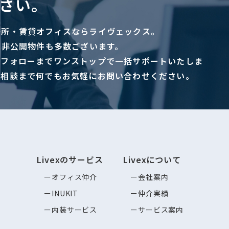
さい。
務所・賃貸オフィスならライヴェックス。
に非公開物件も多数ございます。
ーフォローまでワンストップで一括サポートいたしま
ご相談まで何でもお気軽にお問い合わせください。
Livexのサービス
Livexについて
オフィス仲介
会社案内
INUKIT
仲介実績
内装サービス
サービス案内