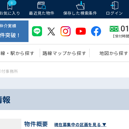
0
お気に入り
最近見た物件
保存した
検索条件
ログイン
仲介実績
01
件突破！
【受付時間
路線・駅から探す
路線マップから探す
地図から探す
庫付事務所
情報
物件概要
現在募集中の区画を見る ▼