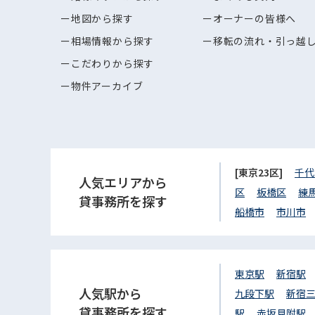
地図から探す
オーナーの皆様へ
相場情報から探す
移転の流れ・引っ越
こだわりから探す
物件アーカイブ
[東京23区]
千代
人気エリアから
区
板橋区
練
貸事務所を探す
船橋市
市川市
東京駅
新宿駅
人気駅から
九段下駅
新宿
貸事務所を探す
駅
赤坂見附駅