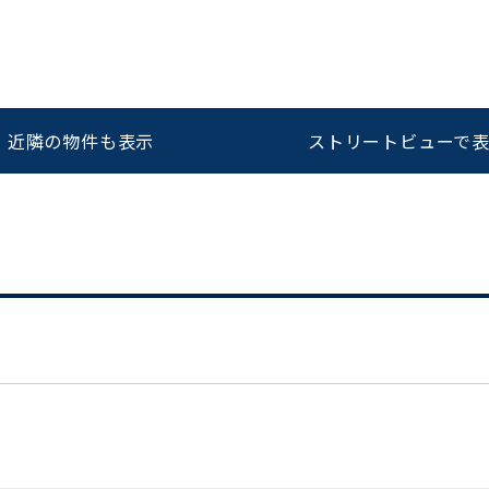
をお伝えいただくと
ビルコード：
172272
スムーズにご案内できます
近隣の物件も表示
ストリートビューで
0120-620-213
平日 9:00〜18:00