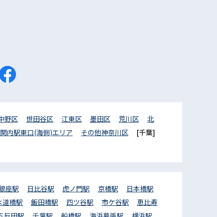
中野区
世田谷区
江東区
墨田区
荒川区
北
関内駅東口(海側)エリア
その他神奈川区
[千葉]
銀座駅
日比谷駅
虎ノ門駅
京橋駅
日本橋駅
水道橋駅
飯田橋駅
四ツ谷駅
市ケ谷駅
恵比寿
五反田駅
千葉駅
船橋駅
海浜幕張駅
横浜駅