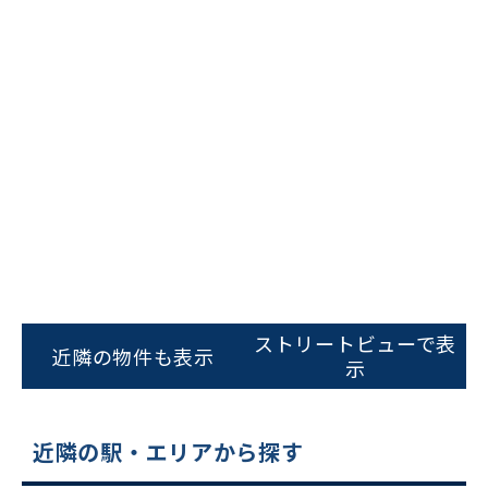
ビルコード：
172272
をお伝えいただくと
スムーズにご案内できます
ストリートビューで表
近隣の物件も表示
示
0120-620-213
平日 9:00〜18:00
近隣の駅・エリアから探す
電話でお問い合わせ