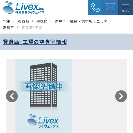
MENU
TOP
東京都
板橋区
高島平・蓮根・志村坂上エリア
高島平
貸倉庫･工場
貸倉庫･工場の空き室情報