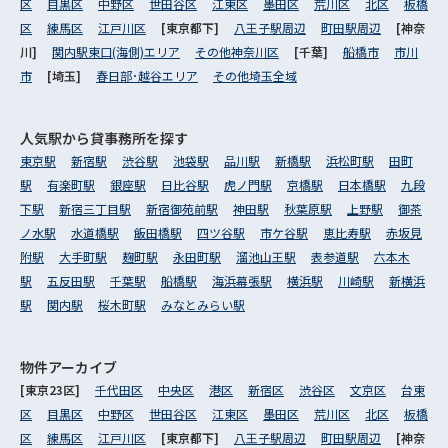
区
目黒区
中野区
世田谷区
江東区
墨田区
荒川区
北区
板橋
区
練馬区
江戸川区
[東京都下]
八王子駅周辺
町田駅周辺
[神奈
川]
関内駅東口(海側)エリア
その他神奈川区
[千葉]
船橋市
市川
市
[埼玉]
春日部･越谷エリア
その他埼玉全域
人気駅から
貸事務所を探す
東京駅
新宿駅
渋谷駅
池袋駅
品川駅
新橋駅
浜松町駅
田町
駅
有楽町駅
銀座駅
日比谷駅
虎ノ門駅
京橋駅
日本橋駅
九段
下駅
新宿三丁目駅
新宿御苑前駅
神田駅
秋葉原駅
上野駅
御茶
ノ水駅
水道橋駅
飯田橋駅
四ツ谷駅
市ケ谷駅
恵比寿駅
赤坂見
附駅
大手町駅
麹町駅
永田町駅
溜池山王駅
表参道駅
六本木
駅
五反田駅
千葉駅
船橋駅
海浜幕張駅
横浜駅
川崎駅
新横浜
駅
関内駅
桜木町駅
みなとみらい駅
物件アーカイブ
[東京23区]
千代田区
中央区
港区
新宿区
渋谷区
文京区
台東
区
目黒区
中野区
世田谷区
江東区
墨田区
荒川区
北区
板橋
区
練馬区
江戸川区
[東京都下]
八王子駅周辺
町田駅周辺
[神奈