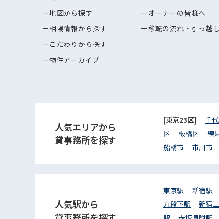
地図から探す
オーナーの皆様へ
相場情報から探す
移転の流れ・引っ越
こだわりから探す
物件アーカイブ
[東京23区]
千代
人気エリアから
区
板橋区
練
貸事務所を探す
船橋市
市川市
東京駅
新宿駅
人気駅から
九段下駅
新宿
貸事務所を探す
駅
赤坂見附駅