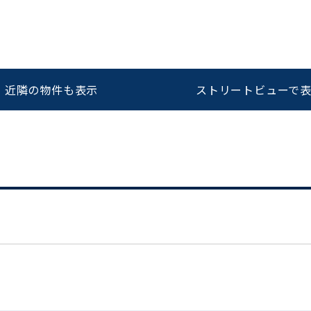
をお伝えいただくと
ビルコード：
172272
スムーズにご案内できます
近隣の物件も表示
ストリートビューで
0120-620-213
平日 9:00〜18:00