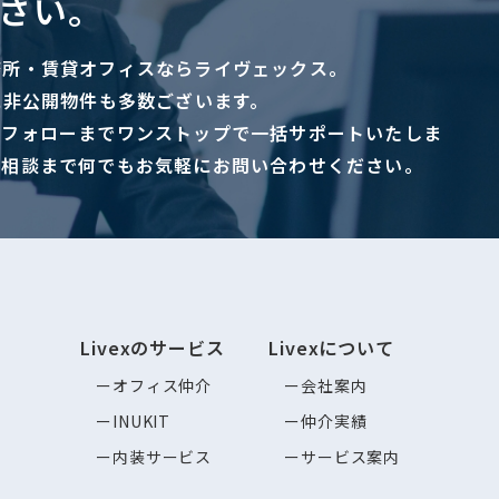
さい。
務所・賃貸オフィスならライヴェックス。
に非公開物件も多数ございます。
ーフォローまでワンストップで一括サポートいたしま
ご相談まで何でもお気軽にお問い合わせください。
Livexのサービス
Livexについて
オフィス仲介
会社案内
INUKIT
仲介実績
内装サービス
サービス案内