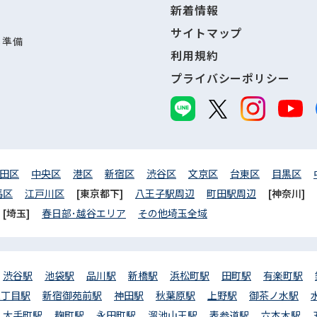
新着情報
サイトマップ
し準備
利用規約
プライバシーポリシー
田区
中央区
港区
新宿区
渋谷区
文京区
台東区
目黒区
馬区
江戸川区
[東京都下]
八王子駅周辺
町田駅周辺
[神奈川]
[埼玉]
春日部･越谷エリア
その他埼玉全域
渋谷駅
池袋駅
品川駅
新橋駅
浜松町駅
田町駅
有楽町駅
三丁目駅
新宿御苑前駅
神田駅
秋葉原駅
上野駅
御茶ノ水駅
大手町駅
麹町駅
永田町駅
溜池山王駅
表参道駅
六本木駅