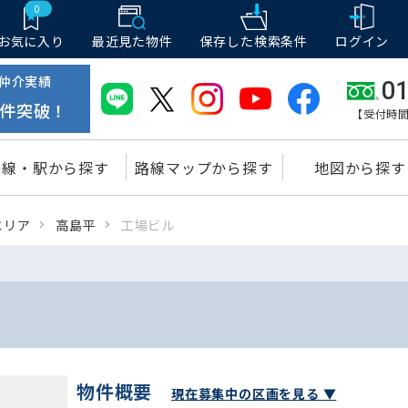
0
お気に入り
最近見た物件
保存した
検索条件
ログイン
仲介実績
01
件突破！
【受付時間
路線・駅から探す
路線マップから探す
地図から探す
エリア
高島平
工場ビル
物件概要
現在募集中の区画を見る ▼