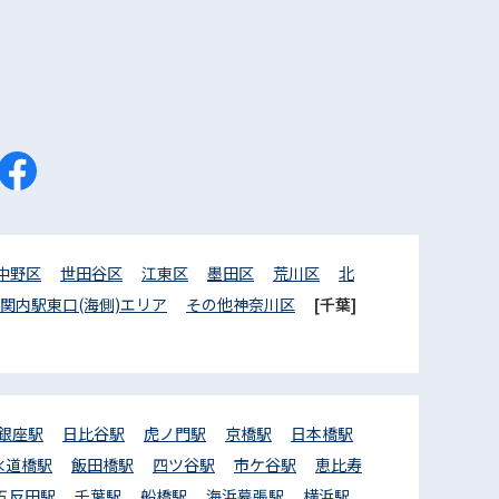
中野区
世田谷区
江東区
墨田区
荒川区
北
関内駅東口(海側)エリア
その他神奈川区
[千葉]
銀座駅
日比谷駅
虎ノ門駅
京橋駅
日本橋駅
水道橋駅
飯田橋駅
四ツ谷駅
市ケ谷駅
恵比寿
五反田駅
千葉駅
船橋駅
海浜幕張駅
横浜駅