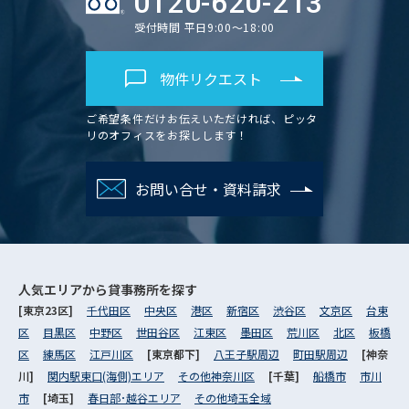
0120-620-213
受付時間 平日9:00～18:00
物件リクエスト
ご希望条件だけお伝えいただければ、ピッタ
リのオフィスをお探しします！
お問い合せ・資料請求
人気エリアから
貸事務所を探す
[東京23区]
千代田区
中央区
港区
新宿区
渋谷区
文京区
台東
区
目黒区
中野区
世田谷区
江東区
墨田区
荒川区
北区
板橋
区
練馬区
江戸川区
[東京都下]
八王子駅周辺
町田駅周辺
[神奈
川]
関内駅東口(海側)エリア
その他神奈川区
[千葉]
船橋市
市川
市
[埼玉]
春日部･越谷エリア
その他埼玉全域