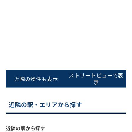
ビルコード：
172272
をお伝えいただくと
ストリートビューで表
スムーズにご案内できます
近隣の物件も表示
示
0120-620-213
平日 9:00〜18:00
近隣の駅・エリアから探す
電話でお問い合わせ
近隣の駅から探す