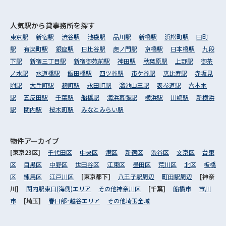
人気駅から
貸事務所を探す
東京駅
新宿駅
渋谷駅
池袋駅
品川駅
新橋駅
浜松町駅
田町
駅
有楽町駅
銀座駅
日比谷駅
虎ノ門駅
京橋駅
日本橋駅
九段
下駅
新宿三丁目駅
新宿御苑前駅
神田駅
秋葉原駅
上野駅
御茶
ノ水駅
水道橋駅
飯田橋駅
四ツ谷駅
市ケ谷駅
恵比寿駅
赤坂見
附駅
大手町駅
麹町駅
永田町駅
溜池山王駅
表参道駅
六本木
駅
五反田駅
千葉駅
船橋駅
海浜幕張駅
横浜駅
川崎駅
新横浜
駅
関内駅
桜木町駅
みなとみらい駅
物件アーカイブ
[東京23区]
千代田区
中央区
港区
新宿区
渋谷区
文京区
台東
区
目黒区
中野区
世田谷区
江東区
墨田区
荒川区
北区
板橋
区
練馬区
江戸川区
[東京都下]
八王子駅周辺
町田駅周辺
[神奈
川]
関内駅東口(海側)エリア
その他神奈川区
[千葉]
船橋市
市川
市
[埼玉]
春日部･越谷エリア
その他埼玉全域