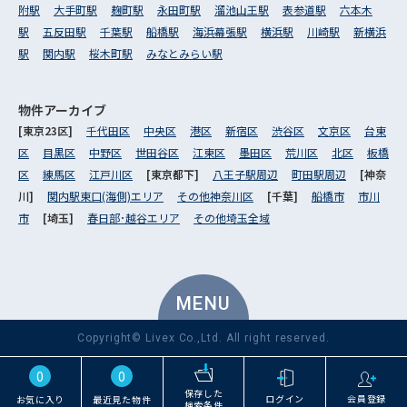
附駅
大手町駅
麹町駅
永田町駅
溜池山王駅
表参道駅
六本木
駅
五反田駅
千葉駅
船橋駅
海浜幕張駅
横浜駅
川崎駅
新横浜
駅
関内駅
桜木町駅
みなとみらい駅
物件アーカイブ
[東京23区]
千代田区
中央区
港区
新宿区
渋谷区
文京区
台東
区
目黒区
中野区
世田谷区
江東区
墨田区
荒川区
北区
板橋
区
練馬区
江戸川区
[東京都下]
八王子駅周辺
町田駅周辺
[神奈
川]
関内駅東口(海側)エリア
その他神奈川区
[千葉]
船橋市
市川
市
[埼玉]
春日部･越谷エリア
その他埼玉全域
MENU
Copyright© Livex Co.,Ltd. All right reserved.
0
0
保存した
ログイン
会員登録
お気に入り
最近見た物件
検索条件