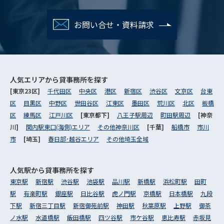
お問い合せ・資料請求
人気エリアから
貸事務所を探す
[東京23区]
千代田区
中央区
港区
新宿区
渋谷区
文京区
台東
区
目黒区
中野区
世田谷区
江東区
墨田区
荒川区
北区
板橋
区
練馬区
江戸川区
[東京都下]
八王子駅周辺
町田駅周辺
[神奈
川]
関内駅東口(海側)エリア
その他神奈川区
[千葉]
船橋市
市川
市
[埼玉]
春日部･越谷エリア
その他埼玉全域
人気駅から
貸事務所を探す
東京駅
新宿駅
渋谷駅
池袋駅
品川駅
新橋駅
浜松町駅
田町
駅
有楽町駅
銀座駅
日比谷駅
虎ノ門駅
京橋駅
日本橋駅
九段
下駅
新宿三丁目駅
新宿御苑前駅
神田駅
秋葉原駅
上野駅
御茶
ノ水駅
水道橋駅
飯田橋駅
四ツ谷駅
市ケ谷駅
恵比寿駅
赤坂見