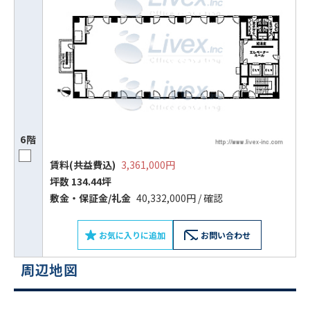
6階
賃料(共益費込)
3,361,000円
坪数 134.44坪
敷⾦‧保証⾦/礼⾦
40,332,000円 / 確認
ビルコード：
172272
お気に入りに追加
お問い合わせ
をお伝えいただくと
周辺地図
スムーズにご案内できます