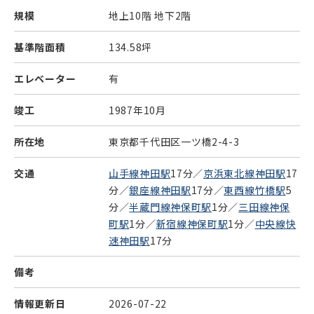
規模
地上10階 地下2階
基準階面積
134.58坪
エレベーター
有
竣工
1987年10月
所在地
東京都千代田区一ツ橋2-4-3
交通
山手線神田駅
17分／
京浜東北線神田駅
17
分／
銀座線神田駅
17分／
東西線竹橋駅
5
分／
半蔵門線神保町駅
1分／
三田線神保
町駅
1分／
新宿線神保町駅
1分／
中央線快
速神田駅
17分
備考
情報更新日
2026-07-22