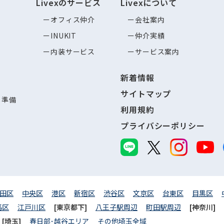
Livexのサービス
Livexについて
オフィス仲介
会社案内
INUKIT
仲介実績
内装サービス
サービス案内
新着情報
サイトマップ
し準備
利用規約
プライバシーポリシー
田区
中央区
港区
新宿区
渋谷区
文京区
台東区
目黒区
馬区
江戸川区
[東京都下]
八王子駅周辺
町田駅周辺
[神奈川]
[埼玉]
春日部･越谷エリア
その他埼玉全域