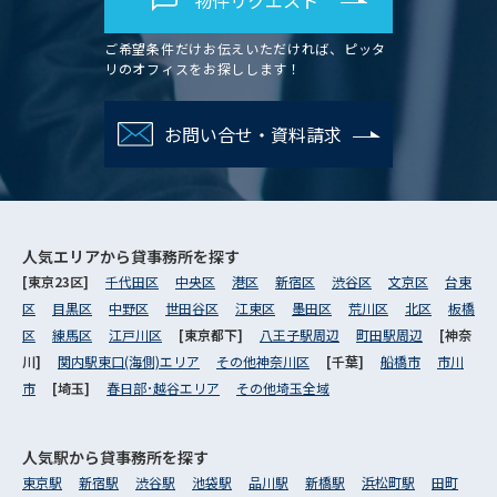
物件リクエスト
ご希望条件だけお伝えいただければ、ピッタ
リのオフィスをお探しします！
お問い合せ・資料請求
人気エリアから
貸事務所を探す
[東京23区]
千代田区
中央区
港区
新宿区
渋谷区
文京区
台東
区
目黒区
中野区
世田谷区
江東区
墨田区
荒川区
北区
板橋
区
練馬区
江戸川区
[東京都下]
八王子駅周辺
町田駅周辺
[神奈
川]
関内駅東口(海側)エリア
その他神奈川区
[千葉]
船橋市
市川
市
[埼玉]
春日部･越谷エリア
その他埼玉全域
人気駅から
貸事務所を探す
東京駅
新宿駅
渋谷駅
池袋駅
品川駅
新橋駅
浜松町駅
田町