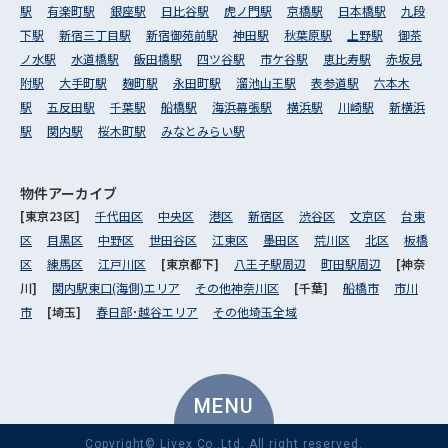
駅
有楽町駅
銀座駅
日比谷駅
虎ノ門駅
京橋駅
日本橋駅
九段
下駅
新宿三丁目駅
新宿御苑前駅
神田駅
秋葉原駅
上野駅
御茶
ノ水駅
水道橋駅
飯田橋駅
四ツ谷駅
市ケ谷駅
恵比寿駅
赤坂見
附駅
大手町駅
麹町駅
永田町駅
溜池山王駅
表参道駅
六本木
駅
五反田駅
千葉駅
船橋駅
海浜幕張駅
横浜駅
川崎駅
新横浜
駅
関内駅
桜木町駅
みなとみらい駅
物件アーカイブ
[東京23区]
千代田区
中央区
港区
新宿区
渋谷区
文京区
台東
区
目黒区
中野区
世田谷区
江東区
墨田区
荒川区
北区
板橋
区
練馬区
江戸川区
[東京都下]
八王子駅周辺
町田駅周辺
[神奈
川]
関内駅東口(海側)エリア
その他神奈川区
[千葉]
船橋市
市川
市
[埼玉]
春日部･越谷エリア
その他埼玉全域
MENU
Copyright© Livex Co.,Ltd. All right reserved.