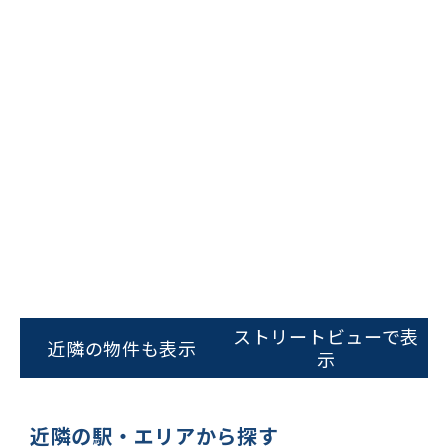
ストリートビューで表
近隣の物件も表示
示
ビルコード：
172272
をお伝えいただくと
近隣の駅・エリアから探す
スムーズにご案内できます