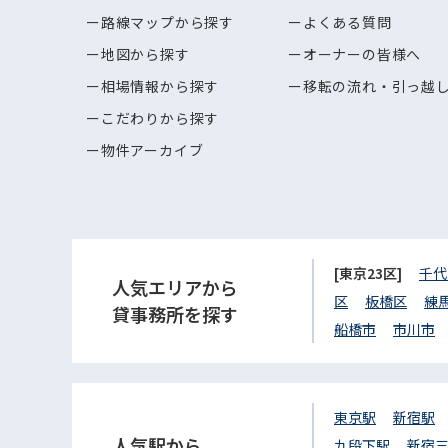
路線マップから探す
よくある質問
地図から探す
オーナーの皆様へ
相場情報から探す
移転の流れ・引っ越
こだわりから探す
物件アーカイブ
[東京23区]
千代
人気エリアから
区
板橋区
練
貸事務所を探す
船橋市
市川市
東京駅
新宿駅
人気駅から
九段下駅
新宿