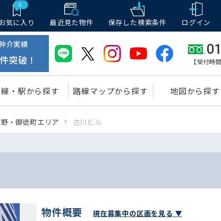
0
お気に入り
最近見た物件
保存した
検索条件
ログイン
仲介実績
01
件突破！
【受付時間
路線・駅から探す
路線マップから探す
地図から探す
上野・御徒町エリア
古川ビル
物件概要
現在募集中の区画を見る ▼