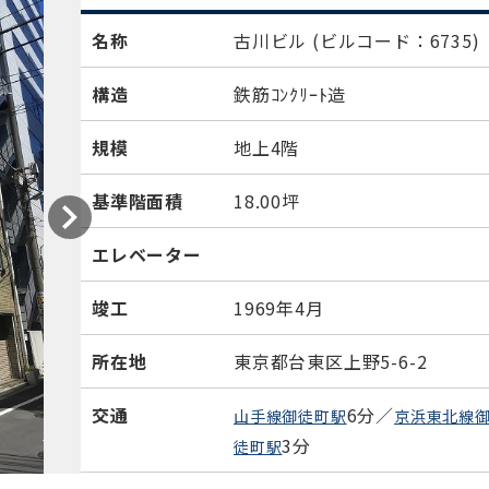
名称
古川ビル
(ビルコード：6735)
構造
鉄筋ｺﾝｸﾘｰﾄ造
規模
地上4階
基準階面積
18.00坪
エレベーター
竣工
1969年4月
所在地
東京都台東区上野5-6-2
交通
6分／
山手線御徒町駅
京浜東北線
3分
徒町駅