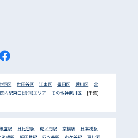
中野区
世田谷区
江東区
墨田区
荒川区
北
関内駅東口(海側)エリア
その他神奈川区
[千葉]
銀座駅
日比谷駅
虎ノ門駅
京橋駅
日本橋駅
水道橋駅
飯田橋駅
四ツ谷駅
市ケ谷駅
恵比寿