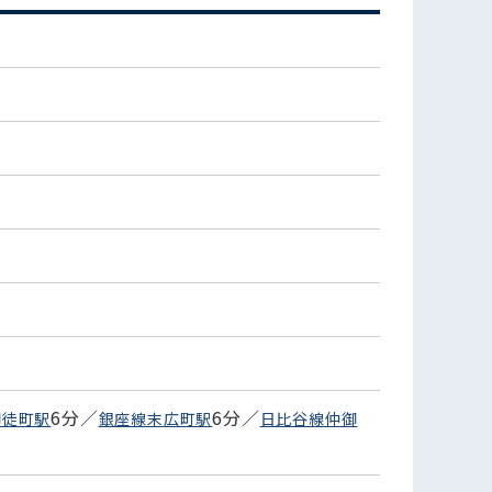
6分／
6分／
御徒町駅
銀座線末広町駅
日比谷線仲御