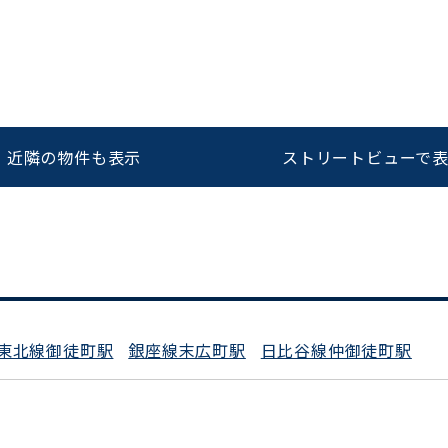
をお伝えいただくと
ビルコード：
172272
スムーズにご案内できます
近隣の物件も表示
ストリートビューで
0120-620-213
平日 9:00〜18:00
東北線御徒町駅
銀座線末広町駅
日比谷線仲御徒町駅