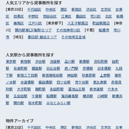
人気エリアから
貸事務所を探す
[東京23区]
千代田区
中央区
港区
新宿区
渋谷区
文京区
台東
区
目黒区
中野区
世田谷区
江東区
墨田区
荒川区
北区
板橋
区
練馬区
江戸川区
[東京都下]
八王子駅周辺
町田駅周辺
[神奈
川]
関内駅東口(海側)エリア
その他神奈川区
[千葉]
船橋市
市川
市
[埼玉]
春日部･越谷エリア
その他埼玉全域
人気駅から
貸事務所を探す
東京駅
新宿駅
渋谷駅
池袋駅
品川駅
新橋駅
浜松町駅
田町
駅
有楽町駅
銀座駅
日比谷駅
虎ノ門駅
京橋駅
日本橋駅
九段
下駅
新宿三丁目駅
新宿御苑前駅
神田駅
秋葉原駅
上野駅
御茶
ノ水駅
水道橋駅
飯田橋駅
四ツ谷駅
市ケ谷駅
恵比寿駅
赤坂見
附駅
大手町駅
麹町駅
永田町駅
溜池山王駅
表参道駅
六本木
駅
五反田駅
千葉駅
船橋駅
海浜幕張駅
横浜駅
川崎駅
新横浜
駅
関内駅
桜木町駅
みなとみらい駅
物件アーカイブ
[東京23区]
千代田区
中央区
港区
新宿区
渋谷区
文京区
台東