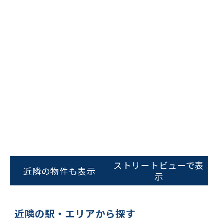
ビルコード：
172272
をお伝えいただくと
スムーズにご案内できます
ストリートビューで表
近隣の物件も表示
示
0120-620-213
平日 9:00〜18:00
近隣の駅・エリアから探す