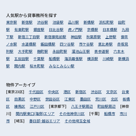
人気駅から
貸事務所を探す
東京駅
新宿駅
渋谷駅
池袋駅
品川駅
新橋駅
浜松町駅
田町
駅
有楽町駅
銀座駅
日比谷駅
虎ノ門駅
京橋駅
日本橋駅
九段
下駅
新宿三丁目駅
新宿御苑前駅
神田駅
秋葉原駅
上野駅
御茶
ノ水駅
水道橋駅
飯田橋駅
四ツ谷駅
市ケ谷駅
恵比寿駅
赤坂見
附駅
大手町駅
麹町駅
永田町駅
溜池山王駅
表参道駅
六本木
駅
五反田駅
千葉駅
船橋駅
海浜幕張駅
横浜駅
川崎駅
新横浜
駅
関内駅
桜木町駅
みなとみらい駅
物件アーカイブ
[東京23区]
千代田区
中央区
港区
新宿区
渋谷区
文京区
台東
区
目黒区
中野区
世田谷区
江東区
墨田区
荒川区
北区
板橋
区
練馬区
江戸川区
[東京都下]
八王子駅周辺
町田駅周辺
[神奈
川]
関内駅東口(海側)エリア
その他神奈川区
[千葉]
船橋市
市川
市
[埼玉]
春日部･越谷エリア
その他埼玉全域