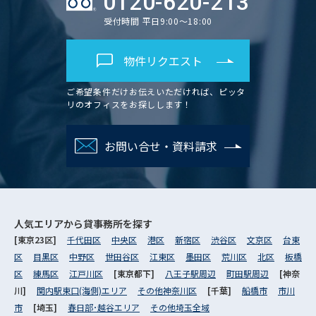
0120-620-213
受付時間 平日9:00～18:00
物件リクエスト
ご希望条件だけお伝えいただければ、ピッタ
リのオフィスをお探しします！
お問い合せ・資料請求
人気エリアから
貸事務所を探す
[東京23区]
千代田区
中央区
港区
新宿区
渋谷区
文京区
台東
区
目黒区
中野区
世田谷区
江東区
墨田区
荒川区
北区
板橋
区
練馬区
江戸川区
[東京都下]
八王子駅周辺
町田駅周辺
[神奈
川]
関内駅東口(海側)エリア
その他神奈川区
[千葉]
船橋市
市川
市
[埼玉]
春日部･越谷エリア
その他埼玉全域