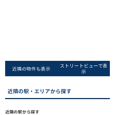
ビルコード：
172272
をお伝えいただくと
ストリートビューで表
スムーズにご案内できます
近隣の物件も表示
示
0120-620-213
平日 9:00〜18:00
近隣の駅・エリアから探す
電話でお問い合わせ
近隣の駅から探す