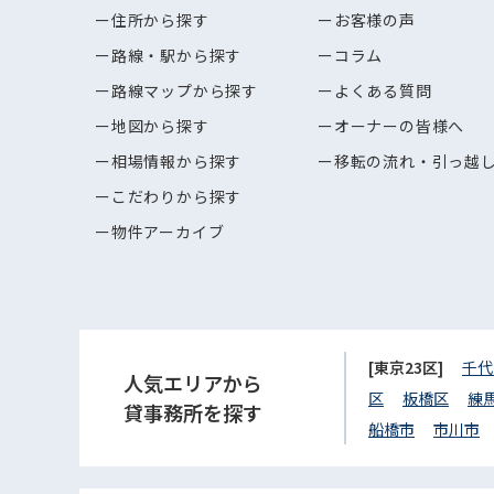
住所から探す
お客様の声
路線・駅から探す
コラム
路線マップから探す
よくある質問
地図から探す
オーナーの皆様へ
相場情報から探す
移転の流れ・引っ越
こだわりから探す
物件アーカイブ
[東京23区]
千代
人気エリアから
区
板橋区
練
貸事務所を探す
船橋市
市川市