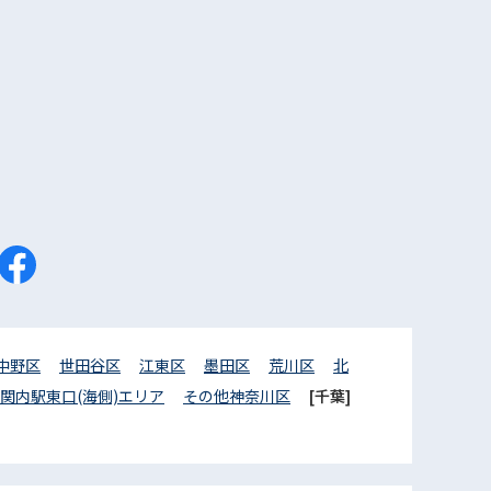
中野区
世田谷区
江東区
墨田区
荒川区
北
関内駅東口(海側)エリア
その他神奈川区
[千葉]