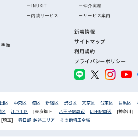
INUKIT
仲介実績
内装サービス
サービス案内
新着情報
サイトマップ
し準備
利用規約
プライバシーポリシー
田区
中央区
港区
新宿区
渋谷区
文京区
台東区
目黒区
馬区
江戸川区
[東京都下]
八王子駅周辺
町田駅周辺
[神奈川]
[埼玉]
春日部･越谷エリア
その他埼玉全域