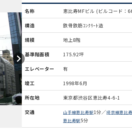
名称
恵比寿MFビル
(ビルコード：66
構造
鉄骨鉄筋ｺﾝｸﾘｰﾄ造
規模
地上8階
基準階面積
175.92坪
エレベーター
有
竣工
1998年6月
所在地
東京都渋谷区恵比寿4-6-1
交通
1分／
山手線恵比寿駅
埼京線恵比
5分
恵比寿駅