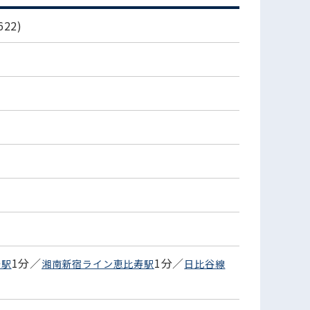
22)
1分／
1分／
寿駅
湘南新宿ライン恵比寿駅
日比谷線