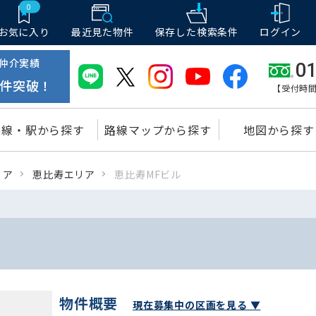
0
お気に入り
最近見た物件
保存した
検索条件
ログイン
仲介実績
01
件突破！
【受付時間
路線・駅から探す
路線マップから探す
地図から探す
リア
恵比寿エリア
恵比寿MFビル
物件概要
現在募集中の区画を見る ▼