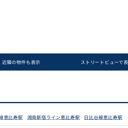
をお伝えいただくと
ビルコード：
172272
スムーズにご案内できます
0120-620-213
近隣の物件も表示
ストリートビューで
平日 9:00〜18:00
線恵比寿駅
湘南新宿ライン恵比寿駅
日比谷線恵比寿駅