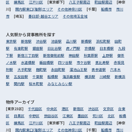
区
練馬区
江戸川区
[東京都下]
八王子駅周辺
町田駅周辺
[神奈
川]
関内駅東口(海側)エリア
その他神奈川区
[千葉]
船橋市
市川
市
[埼玉]
春日部･越谷エリア
その他埼玉全域
人気駅から
貸事務所を探す
東京駅
新宿駅
渋谷駅
池袋駅
品川駅
新橋駅
浜松町駅
田町
駅
有楽町駅
銀座駅
日比谷駅
虎ノ門駅
京橋駅
日本橋駅
九段
下駅
新宿三丁目駅
新宿御苑前駅
神田駅
秋葉原駅
上野駅
御茶
ノ水駅
水道橋駅
飯田橋駅
四ツ谷駅
市ケ谷駅
恵比寿駅
赤坂見
附駅
大手町駅
麹町駅
永田町駅
溜池山王駅
表参道駅
六本木
駅
五反田駅
千葉駅
船橋駅
海浜幕張駅
横浜駅
川崎駅
新横浜
駅
関内駅
桜木町駅
みなとみらい駅
物件アーカイブ
[東京23区]
千代田区
中央区
港区
新宿区
渋谷区
文京区
台東
区
目黒区
中野区
世田谷区
江東区
墨田区
荒川区
北区
板橋
区
練馬区
江戸川区
[東京都下]
八王子駅周辺
町田駅周辺
[神奈
川]
関内駅東口(海側)エリア
その他神奈川区
[千葉]
船橋市
市川