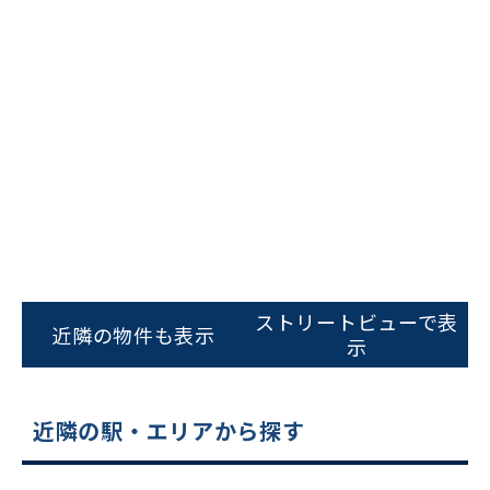
ビルコード：
172272
をお伝えいただくと
スムーズにご案内できます
ストリートビューで表
近隣の物件も表示
示
0120-620-213
平日 9:00〜18:00
近隣の駅・エリアから探す
電話でお問い合わせ