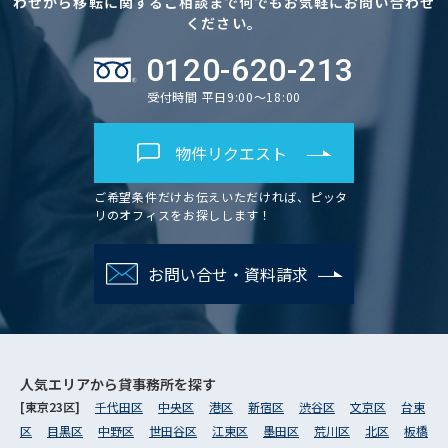
わせから移転に関するご相談まで何でもお気軽にお問い合わせ
ください。
0120-620-213
受付時間 平日9:00～18:00
物件リクエスト
ご希望条件だけお伝えいただければ、ピッタ
リのオフィスをお探しします！
お問い合せ・資料請求
人気エリアから
貸事務所を探す
[東京23区]
千代田区
中央区
港区
新宿区
渋谷区
文京区
台東
区
目黒区
中野区
世田谷区
江東区
墨田区
荒川区
北区
板橋