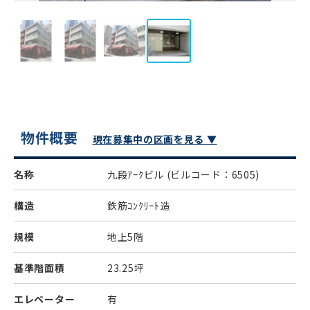
物件概要
現在募集中の区画を見る ▼
名称
九段ｱｰｸビル
(ビルコード：6505)
構造
鉄筋ｺﾝｸﾘｰﾄ造
規模
地上5階
基準階面積
23.25坪
エレベーター
有