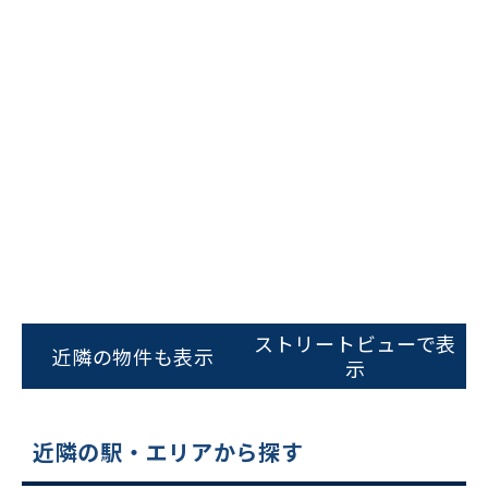
ビルコード：
172272
をお伝えいただくと
スムーズにご案内できます
ストリートビューで表
近隣の物件も表示
示
0120-620-213
平日 9:00〜18:00
近隣の駅・エリアから探す
電話でお問い合わせ