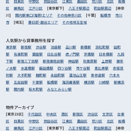
区
目黒区
中野区
世田谷区
江東区
墨田区
荒川区
北区
板橋
区
練馬区
江戸川区
[東京都下]
八王子駅周辺
町田駅周辺
[神奈
川]
関内駅東口(海側)エリア
その他神奈川区
[千葉]
船橋市
市川
市
[埼玉]
春日部･越谷エリア
その他埼玉全域
人気駅から
貸事務所を探す
東京駅
新宿駅
渋谷駅
池袋駅
品川駅
新橋駅
浜松町駅
田町
駅
有楽町駅
銀座駅
日比谷駅
虎ノ門駅
京橋駅
日本橋駅
九段
下駅
新宿三丁目駅
新宿御苑前駅
神田駅
秋葉原駅
上野駅
御茶
ノ水駅
水道橋駅
飯田橋駅
四ツ谷駅
市ケ谷駅
恵比寿駅
赤坂見
附駅
大手町駅
麹町駅
永田町駅
溜池山王駅
表参道駅
六本木
駅
五反田駅
千葉駅
船橋駅
海浜幕張駅
横浜駅
川崎駅
新横浜
駅
関内駅
桜木町駅
みなとみらい駅
物件アーカイブ
[東京23区]
千代田区
中央区
港区
新宿区
渋谷区
文京区
台東
区
目黒区
中野区
世田谷区
江東区
墨田区
荒川区
北区
板橋
区
練馬区
江戸川区
[東京都下]
八王子駅周辺
町田駅周辺
[神奈