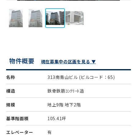
物件概要
現在募集中の区画を見る ▼
名称
313南青山ビル
(ビルコード：65)
構造
鉄骨鉄筋ｺﾝｸﾘｰﾄ造
規模
地上9階 地下2階
基準階面積
105.41坪
エレベーター
有