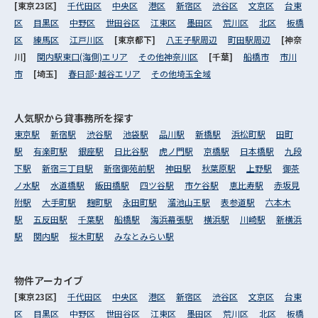
[東京23区]
千代田区
中央区
港区
新宿区
渋谷区
文京区
台東
区
目黒区
中野区
世田谷区
江東区
墨田区
荒川区
北区
板橋
区
練馬区
江戸川区
[東京都下]
八王子駅周辺
町田駅周辺
[神奈
川]
関内駅東口(海側)エリア
その他神奈川区
[千葉]
船橋市
市川
市
[埼玉]
春日部･越谷エリア
その他埼玉全域
人気駅から
貸事務所を探す
東京駅
新宿駅
渋谷駅
池袋駅
品川駅
新橋駅
浜松町駅
田町
駅
有楽町駅
銀座駅
日比谷駅
虎ノ門駅
京橋駅
日本橋駅
九段
下駅
新宿三丁目駅
新宿御苑前駅
神田駅
秋葉原駅
上野駅
御茶
ノ水駅
水道橋駅
飯田橋駅
四ツ谷駅
市ケ谷駅
恵比寿駅
赤坂見
附駅
大手町駅
麹町駅
永田町駅
溜池山王駅
表参道駅
六本木
駅
五反田駅
千葉駅
船橋駅
海浜幕張駅
横浜駅
川崎駅
新横浜
駅
関内駅
桜木町駅
みなとみらい駅
物件アーカイブ
[東京23区]
千代田区
中央区
港区
新宿区
渋谷区
文京区
台東
区
目黒区
中野区
世田谷区
江東区
墨田区
荒川区
北区
板橋