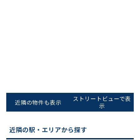
ビルコード：
172272
をお伝えいただくと
ストリートビューで表
スムーズにご案内できます
近隣の物件も表示
示
0120-620-213
平日 9:00〜18:00
近隣の駅・エリアから探す