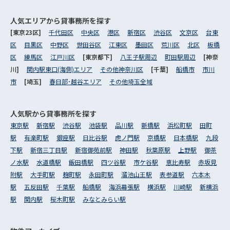
人気エリアから
貸事務所を探す
[東京23区]
千代田区
中央区
港区
新宿区
渋谷区
文京区
台東
区
目黒区
中野区
世田谷区
江東区
墨田区
荒川区
北区
板橋
区
練馬区
江戸川区
[東京都下]
八王子駅周辺
町田駅周辺
[神奈
川]
関内駅東口(海側)エリア
その他神奈川区
[千葉]
船橋市
市川
市
[埼玉]
春日部･越谷エリア
その他埼玉全域
人気駅から
貸事務所を探す
東京駅
新宿駅
渋谷駅
池袋駅
品川駅
新橋駅
浜松町駅
田町
駅
有楽町駅
銀座駅
日比谷駅
虎ノ門駅
京橋駅
日本橋駅
九段
下駅
新宿三丁目駅
新宿御苑前駅
神田駅
秋葉原駅
上野駅
御茶
ノ水駅
水道橋駅
飯田橋駅
四ツ谷駅
市ケ谷駅
恵比寿駅
赤坂見
附駅
大手町駅
麹町駅
永田町駅
溜池山王駅
表参道駅
六本木
駅
五反田駅
千葉駅
船橋駅
海浜幕張駅
横浜駅
川崎駅
新横浜
駅
関内駅
桜木町駅
みなとみらい駅