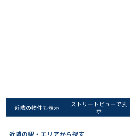
ビルコード：
172272
をお伝えいただくと
ストリートビューで表
スムーズにご案内できます
近隣の物件も表示
示
0120-620-213
平日 9:00〜18:00
近隣の駅・エリアから探す