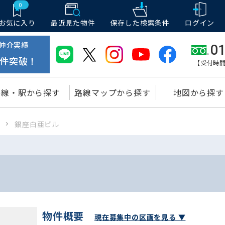
0
お気に入り
最近見た物件
保存した
検索条件
ログイン
仲介実績
01
件突破！
【受付時間
路線・駅から探す
路線マップから探す
地図から探す
ア
銀座白亜ビル
物件概要
現在募集中の区画を見る ▼