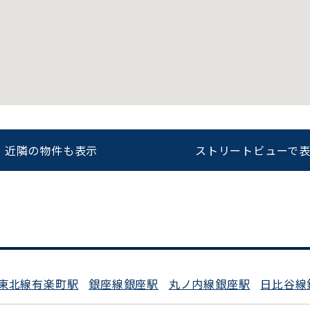
近隣の物件も表示
ストリートビューで
をお伝えいただくと
ビルコード：
172272
スムーズにご案内できます
0120-620-213
東北線有楽町駅
銀座線銀座駅
丸ノ内線銀座駅
日比谷線
平日 9:00〜18:00