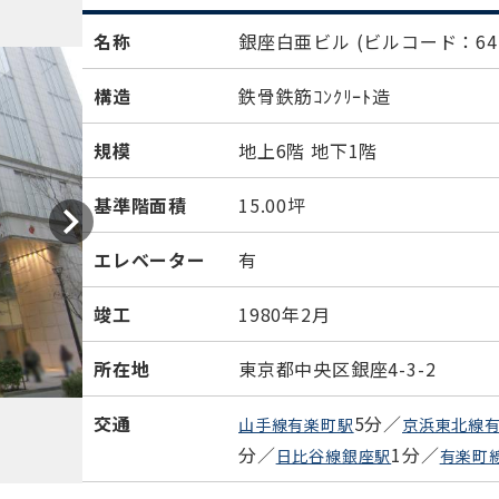
名称
銀座白亜ビル
(ビルコード：647
構造
鉄骨鉄筋ｺﾝｸﾘｰﾄ造
規模
地上6階 地下1階
基準階面積
15.00坪
エレベーター
有
竣工
1980年2月
所在地
東京都中央区銀座4-3-2
交通
5分／
山手線有楽町駅
京浜東北線
分／
1分／
日比谷線銀座駅
有楽町